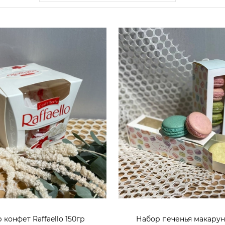
 конфет Raffaello 150гр
Набор печенья макарунс