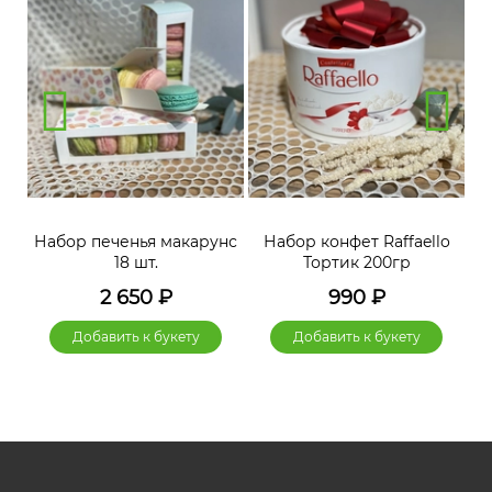
нс
Набор печенья макарунс
Набор конфет Raffaello
Н
18 шт.
Тортик 200гр
2 650
₽
990
₽
Добавить к букету
Добавить к букету