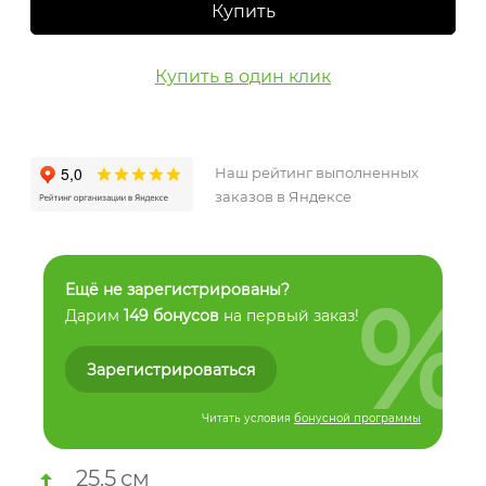
Купить
Купить в один клик
Наш рейтинг выполненных
заказов в Яндексе
%
Ещё не зарегистрированы?
Дарим
149 бонусов
на первый заказ!
Зарегистрироваться
Читать условия
бонусной программы
25.5
см