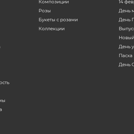
Композиции
14 фе
Розы
День 
Букеты с розами
День 
Коллекции
Выпус
Новый
а
День 
Пасха
День 
ость
мы
а