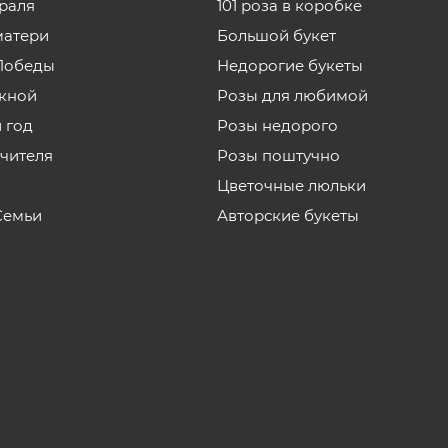
враля
101 роза в коробке
матери
Большой букет
Победы
Недорогие букеты
кной
Розы для любимой
 год
Розы недорого
учителя
Розы поштучно
Цветочные люльки
Семьи
Авторские букеты