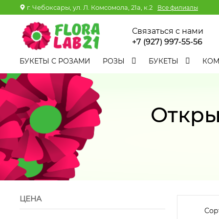
г. Чебоксары, ул. Л. Комсомола, 21а, к.2
Все филиалы
Связаться с нами
+7 (927) 997-55-56
БУКЕТЫ С РОЗАМИ
РОЗЫ
БУКЕТЫ
КО
Откры
ЦЕНА
Сор