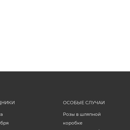
ДНИКИ
ОСОБЫЕ СЛУЧАИ
та
Розы в шляпной
ября
коробке