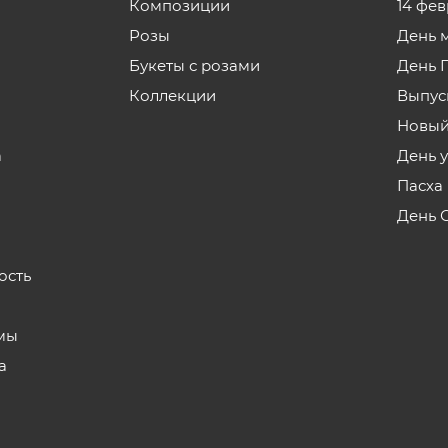
Композиции
14 фе
Розы
День 
Букеты с розами
День 
Коллекции
Выпус
Новый
а
День 
Пасха
День 
ость
мы
а