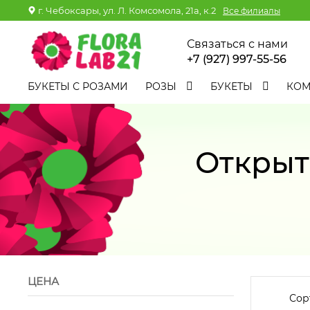
г. Чебоксары, ул. Л. Комсомола, 21а, к.2
Все филиалы
Связаться с нами
+7 (927) 997-55-56
БУКЕТЫ С РОЗАМИ
РОЗЫ
БУКЕТЫ
КО
Открыт
ЦЕНА
Сор