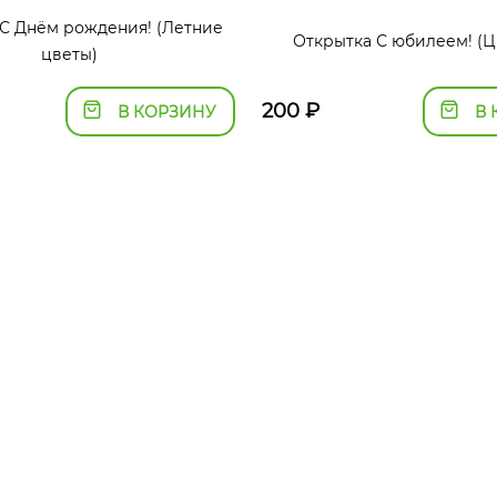
 С Днём рождения! (Летние
Открытка С юбилеем! (Ц
цветы)
200
₽
В КОРЗИНУ
В 