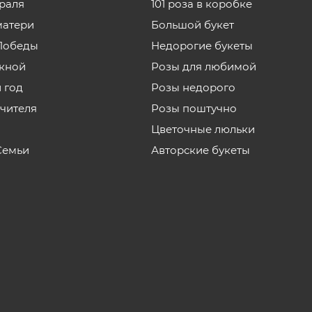
враля
101 роза в коробке
матери
Большой букет
Победы
Недорогие букеты
кной
Розы для любимой
 год
Розы недорого
учителя
Розы поштучно
Цветочные люльки
Семьи
Авторские букеты