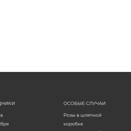
ДНИКИ
ОСОБЫЕ СЛУЧАИ
та
Розы в шляпной
ября
коробке