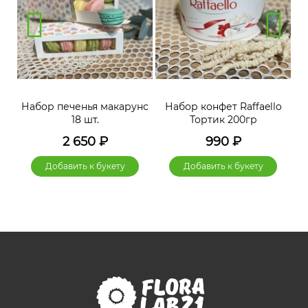
нс
Набор печенья макарунс
Набор конфет Raffaello
Н
18 шт.
Тортик 200гр
2 650
₽
990
₽
Добавить к букету
Добавить к букету