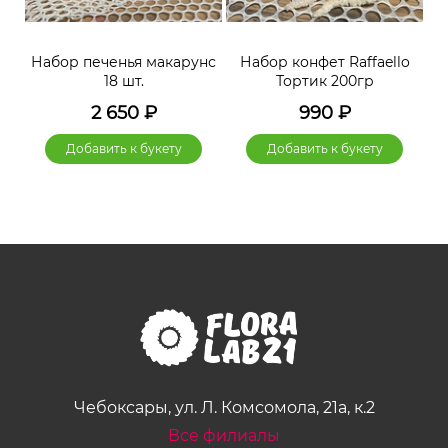
нс
Набор печенья макарунс
Набор конфет Raffaello
Н
18 шт.
Тортик 200гр
2 650
₽
990
₽
Добавить к букету
Добавить к букету
Чебоксары, ул. Л. Комсомола, 21а, к.2
Все филиалы