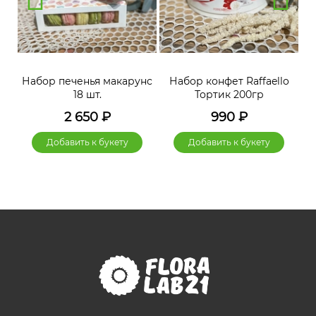
нс
Набор печенья макарунс
Набор конфет Raffaello
Н
18 шт.
Тортик 200гр
2 650
₽
990
₽
Добавить к букету
Добавить к букету