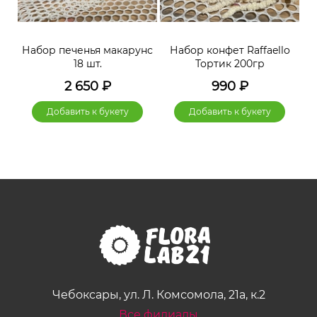
нс
Набор печенья макарунс
Набор конфет Raffaello
Н
18 шт.
Тортик 200гр
2 650
₽
990
₽
Добавить к букету
Добавить к букету
Чебоксары, ул. Л. Комсомола, 21а, к.2
Все филиалы