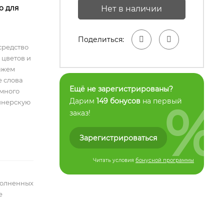
о для
Нет в наличии
Поделиться:
средство
 цветов и
ожем
е слова
Ещё не зарегистрированы?
емного
%
Дарим
149 бонусов
на первый
айнерскую
заказ!
Зарегистрироваться
Читать условия
бонусной программы
полненных
е