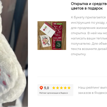
Открытка и средств
цветов в подарок
К букету прилагается
инструкция по уходу, 
для продления жизни
открытка. В ней мы м
написать ваши теплы
получателю. Для объ
текста возьмите диз
открытку.
Наш рейтинг вы
заказов в Яндекс