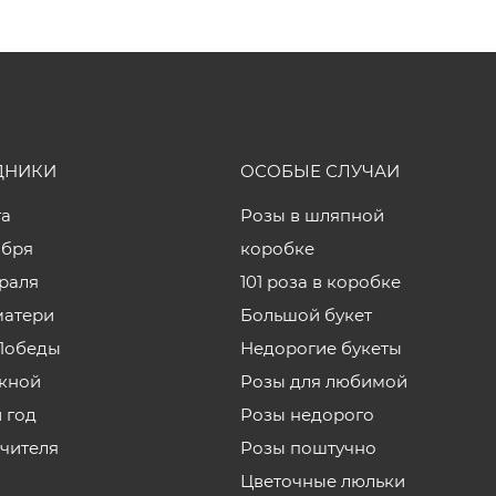
ДНИКИ
ОСОБЫЕ СЛУЧАИ
та
Розы в шляпной
ября
коробке
враля
101 роза в коробке
матери
Большой букет
Победы
Недорогие букеты
кной
Розы для любимой
 год
Розы недорого
учителя
Розы поштучно
Цветочные люльки