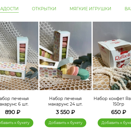
ЛАДОСТИ
ОТКРЫТКИ
МЯГКИЕ ИГРУШКИ
ВА
абор печенья
Набор печенья
Набор конфет Raf
акарунс 6 шт.
макарунс 24 шт.
150гр
890
₽
3 550
₽
650
₽
бавить к букету
Добавить к букету
Добавить к бук