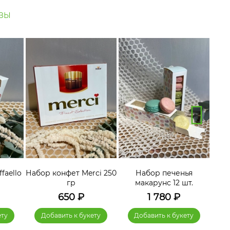
ЗЫ
faello
Набор конфет Merci 250
Набор печенья
гр
макарунс 12 шт.
650
₽
1 780
₽
ету
Добавить к букету
Добавить к букету