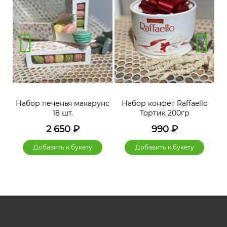
нс
Набор печенья макарунс
Набор конфет Raffaello
Н
18 шт.
Тортик 200гр
2 650
₽
990
₽
Добавить к букету
Добавить к букету