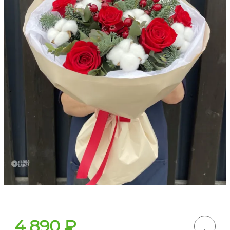
4 890
₽