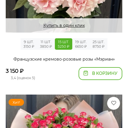
Купить в один клик
9 ШТ.
11 ШТ.
15 ШТ.
19 ШТ.
25 ШТ.
3150 ₽
3850 ₽
5250 ₽
6650 ₽
8750 ₽
Французские кремово-розовые розы «Мэриан»
3 150
₽
В КОРЗИНУ
3,4 (оценок 5)
Хит!