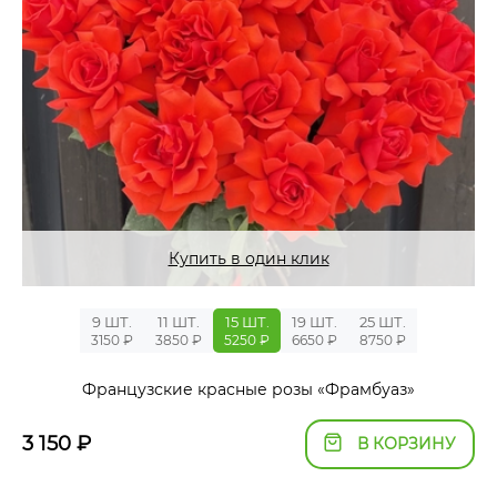
Купить в один клик
9 ШТ.
11 ШТ.
15 ШТ.
19 ШТ.
25 ШТ.
3150 ₽
3850 ₽
5250 ₽
6650 ₽
8750 ₽
Французские красные розы «Фрамбуаз»
3 150
₽
В КОРЗИНУ