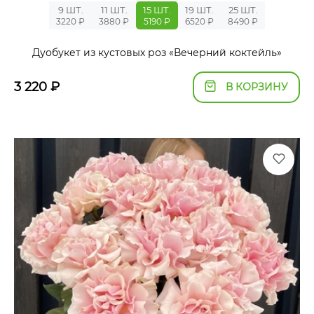
9 ШТ.
11 ШТ.
15 ШТ.
19 ШТ.
25 ШТ.
3220 ₽
3880 ₽
5190 ₽
6520 ₽
8490 ₽
Дуобукет из кустовых роз «Вечерний коктейль»
3 220
₽
В КОРЗИНУ