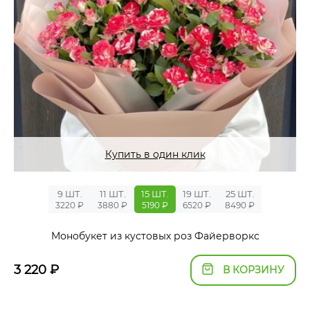
Купить в один клик
9 ШТ.
11 ШТ.
15 ШТ.
19 ШТ.
25 ШТ.
3220 ₽
3880 ₽
5190 ₽
6520 ₽
8490 ₽
Монобукет из кустовых роз Файерворкс
3 220
₽
В КОРЗИНУ