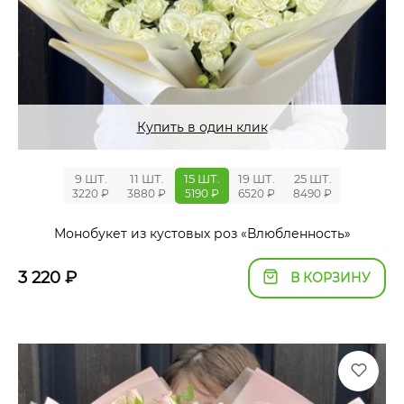
Купить в один клик
9 ШТ.
11 ШТ.
15 ШТ.
19 ШТ.
25 ШТ.
3220 ₽
3880 ₽
5190 ₽
6520 ₽
8490 ₽
Монобукет из кустовых роз «Влюбленность»
3 220
₽
В КОРЗИНУ