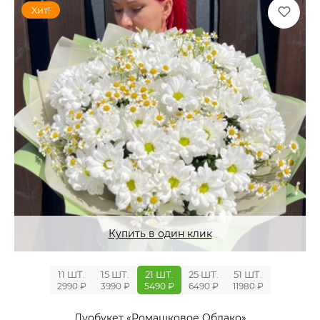
Хит!
Купить в один клик
11 ШТ.
15 ШТ.
21 ШТ.
25 ШТ.
51 ШТ.
2990 ₽
3990 ₽
5490 ₽
6490 ₽
11980 ₽
Дуобукет «Ромашковое Облако»