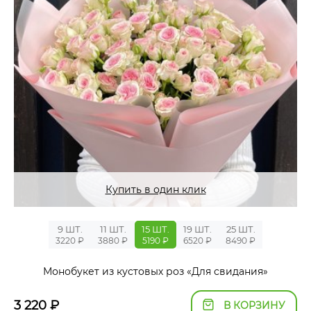
Купить в один клик
9 ШТ.
11 ШТ.
15 ШТ.
19 ШТ.
25 ШТ.
3220 ₽
3880 ₽
5190 ₽
6520 ₽
8490 ₽
Монобукет из кустовых роз «Для свидания»
3 220
₽
В КОРЗИНУ