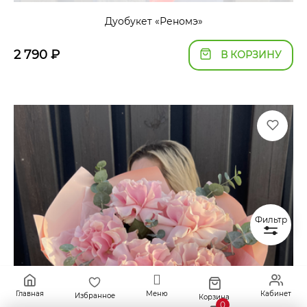
Дуобукет «Реномэ»
2 790
₽
В КОРЗИНУ
Фильтр
Главная
Меню
Кабинет
Избранное
Корзина
0