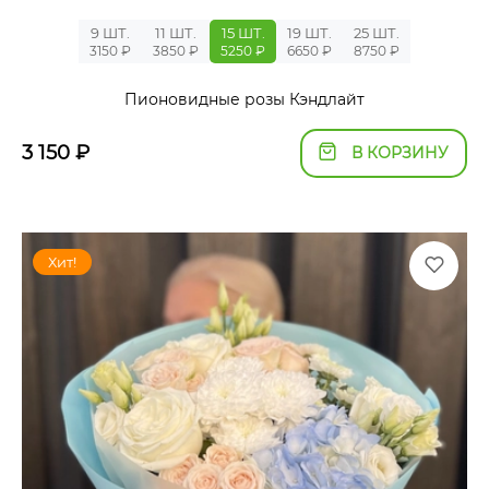
9 ШТ.
11 ШТ.
15 ШТ.
19 ШТ.
25 ШТ.
3150 ₽
3850 ₽
5250 ₽
6650 ₽
8750 ₽
Пионовидные розы Кэндлайт
3 150
₽
В КОРЗИНУ
Хит!