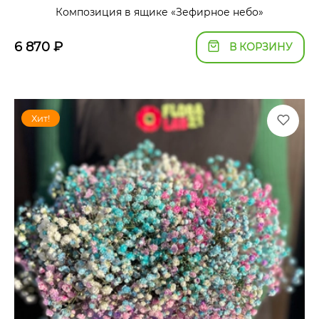
Композиция в ящике «Зефирное небо»
6 870
₽
В КОРЗИНУ
Хит!