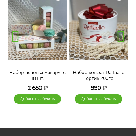
нс
Набор печенья макарунс
Набор конфет Raffaello
Н
18 шт.
Тортик 200гр
2 650
₽
990
₽
Добавить к букету
Добавить к букету