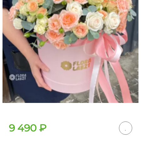
9 490
₽