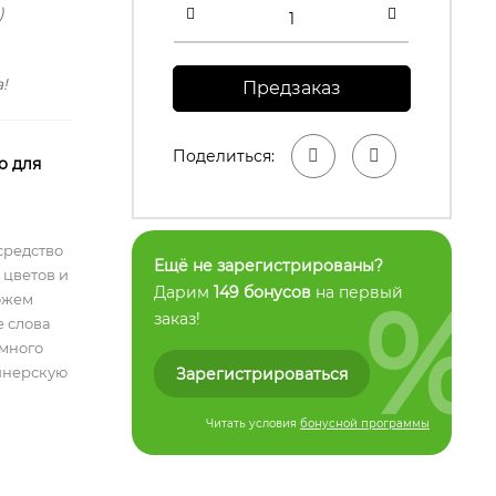
)
!
Предзаказ
Поделиться:
о для
средство
Ещё не зарегистрированы?
 цветов и
%
Дарим
149 бонусов
на первый
ожем
заказ!
е слова
емного
айнерскую
Зарегистрироваться
Читать условия
бонусной программы