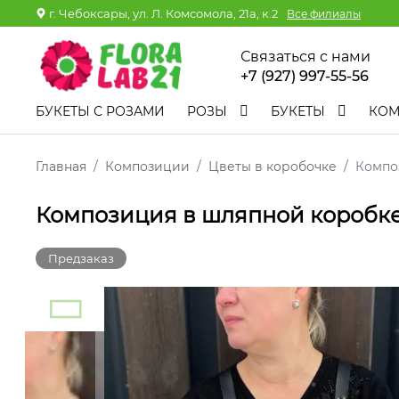
г. Чебоксары, ул. Л. Комсомола, 21а, к.2
Все филиалы
Связаться с нами
+7 (927) 997-55-56
БУКЕТЫ С РОЗАМИ
РОЗЫ
БУКЕТЫ
КО
Главная
Композиции
Цветы в коробочке
Компо
Композиция в шляпной коробке
Предзаказ