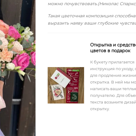
можно почувствовать.(Николас Спаркс
Такая цветочная композиция способна
выразить наяву ваши глубокие чувства
Открытка и средств
цветов в подарок
К букету прилагается
инструкция по уходу, 
для продления жизни
открытка. В ней мы м
написать ваши теплы
получателю. Для объ
текста возьмите диз
открытку.