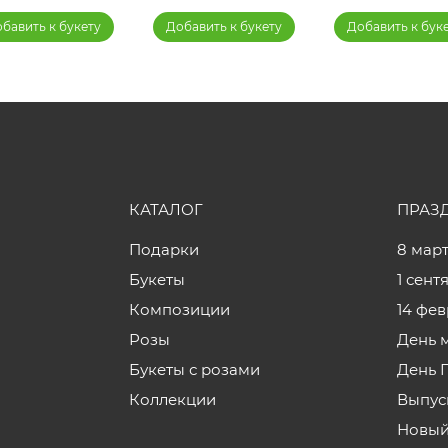
бавить к букету
Добавить к букету
Добавить к бук
КАТАЛОГ
ПРАЗ
Подарки
8 мар
Букеты
1 сент
Композиции
14 фе
Розы
День 
Букеты с розами
День 
Коллекции
Выпус
Новый