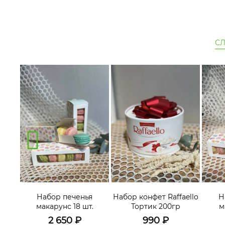
С
я
Набор печенья
Набор конфет Raffaello
Н
.
макарунс 18 шт.
Тортик 200гр
м
2 650
₽
990
₽