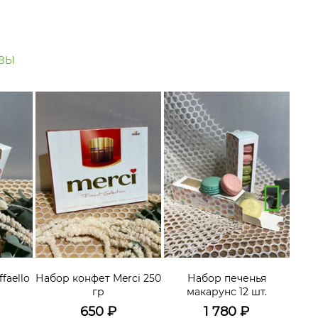
ЗЫ
faello
Набор конфет Merci 250
Набор печенья
гр
макарунс 12 шт.
650
₽
1 780
₽