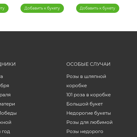
ету
Добавить к букету
Добавить к букету
ДНИКИ
ОСОБЫЕ СЛУЧАИ
та
Розы в шляпной
ября
коробке
враля
101 роза в коробке
матери
Большой букет
Победы
Недорогие букеты
кной
Розы для любимой
 год
Розы недорого