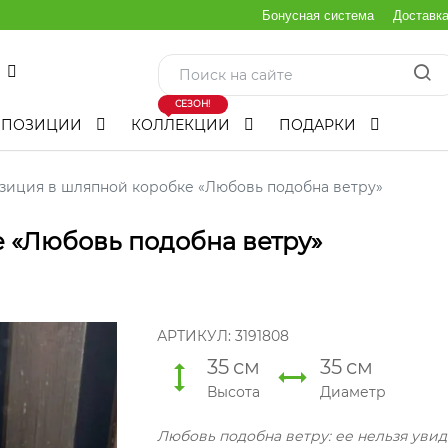
Бонусная система
Доставк
СЕЗОН!
МПОЗИЦИИ
КОЛЛЕКЦИИ
ПОДАРКИ
зиция в шляпной коробке «Любовь подобна ветру»
 «Любовь подобна ветру»
АРТИКУЛ:
3191808
35
см
35
см
Высота
Диаметр
Любовь подобна ветру: ее нельзя увид