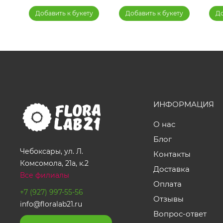
у
Добавить к букету
Добавить к букету
До
ИНФОРМАЦИЯ
О нас
Блог
Чебоксары, ул. Л.
Контакты
Комсомола, 21а, к.2
Доставка
Все филиалы
Оплата
+7 (927) 997-55-56
Отзывы
info@floralab21.ru
Вопрос-ответ