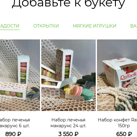
Добавьте к букету
ЛАДОСТИ
ОТКРЫТКИ
МЯГКИЕ ИГРУШКИ
ВА
абор печенья
Набор печенья
Набор конфет Raf
акарунс 6 шт.
макарунс 24 шт.
150гр
890
₽
3 550
₽
650
₽