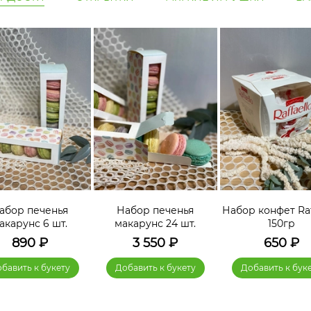
абор печенья
Набор печенья
Набор конфет Raf
акарунс 6 шт.
макарунс 24 шт.
150гр
890
₽
3 550
₽
650
₽
бавить к букету
Добавить к букету
Добавить к бук