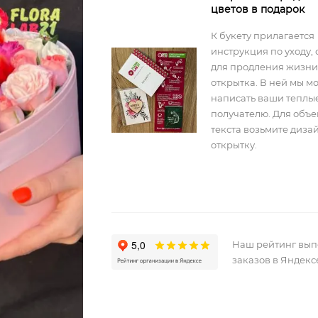
цветов в подарок
К букету прилагается
инструкция по уходу, 
для продления жизни
открытка. В ней мы м
написать ваши теплы
получателю. Для объ
текста возьмите диз
открытку.
Наш рейтинг вы
заказов в Яндекс