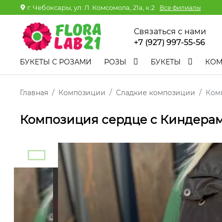
г. Чебоксары, ул. Л. Комсомола, 21а, к.2
Все филиалы
Связаться с нами
+7 (927) 997-55-56
БУКЕТЫ С РОЗАМИ
РОЗЫ
БУКЕТЫ
КО
Главная
Композиции
Сладкие композиции
Ком
Композиция сердце с Киндера