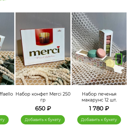
faello
Набор конфет Merci 250
Набор печенья
гр
макарунс 12 шт.
650
₽
1 780
₽
ету
Добавить к букету
Добавить к букету