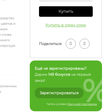
Купить
средство
 цветов и
Купить в один клик
ожем
е слова
емного
Поделиться:
айнерскую
Ещё не зарегистрированы?
%
Дарим
149 бонусов
на первый
заказ!
полненных
е
Зарегистрироваться
Читать условия
бонусной программы