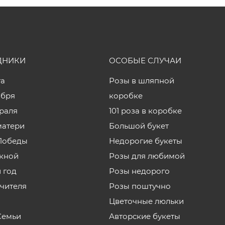
ДНИКИ
ОСОБЫЕ СЛУЧАИ
та
Розы в шляпной
ября
коробке
враля
101 роза в коробке
матери
Большой букет
Победы
Недорогие букеты
кной
Розы для любимой
 год
Розы недорого
учителя
Розы поштучно
Цветочные люльки
Семьи
Авторские букеты