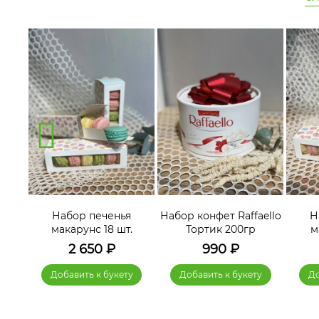
я
Набор печенья
Набор конфет Raffaello
Н
.
макарунс 18 шт.
Тортик 200гр
м
2 650
₽
990
₽
у
Добавить к букету
Добавить к букету
До