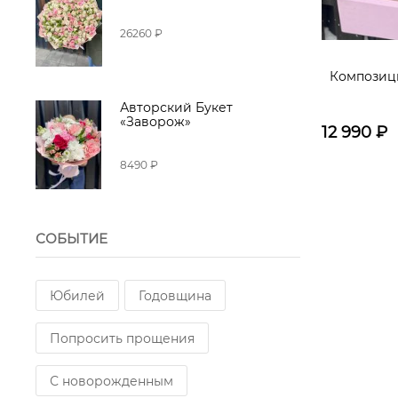
26260 ₽
Композици
Авторский Букет
«Заворож»
12 990
₽
8490 ₽
СОБЫТИЕ
Юбилей
Годовщина
Попросить прощения
С новорожденным