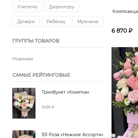
Озотамнус
Гипсофилы
Учителю
Директору
Композици
Лагурус
Герберы
Статица
Дочери
Ребенку
Мужчине
6 870
₽
Ирисы
ГРУППЫ ТОВАРОВ
Новинки
САМЫЕ РЕЙТИНГОВЫЕ
Триобукет «Кокетка»
3490 ₽
101 Роза «Нежное Ассорти»