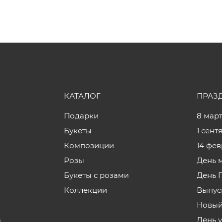
КАТАЛОГ
ПРАЗ
Подарки
8 мар
Букеты
1 сент
Композиции
14 фе
Розы
День 
Букеты с розами
День 
Коллекции
Выпус
Новый
а
День 