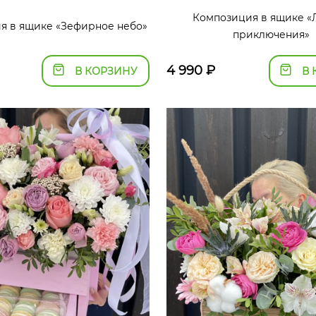
Композиция в ящике «
я в ящике «Зефирное небо»
приключения»
4 990
₽
В КОРЗИНУ
В 