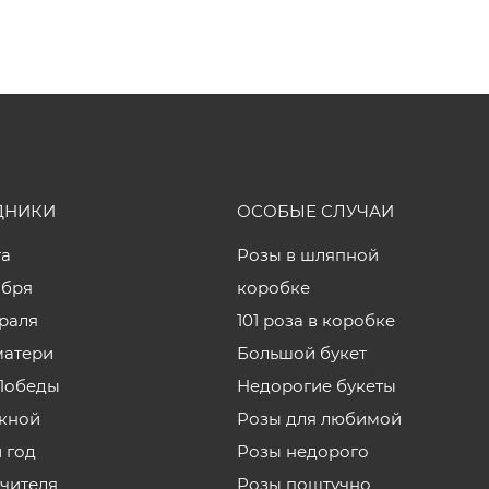
ДНИКИ
ОСОБЫЕ СЛУЧАИ
та
Розы в шляпной
ября
коробке
враля
101 роза в коробке
матери
Большой букет
Победы
Недорогие букеты
кной
Розы для любимой
 год
Розы недорого
учителя
Розы поштучно