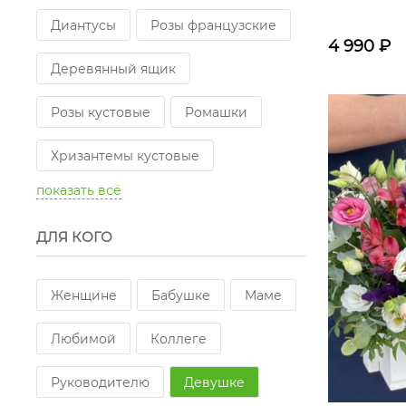
Диантусы
Розы французские
4 990
₽
Деревянный ящик
Розы кустовые
Ромашки
Хризантемы кустовые
показать всё
Альстромерии
Сухоцветы
ДЛЯ КОГО
Эустомы
Розы пионовидные одноголовые
Женщине
Бабушке
Маме
Эрингиум
Любимой
Коллеге
Розы пионовидные кустовые
Руководителю
Девушке