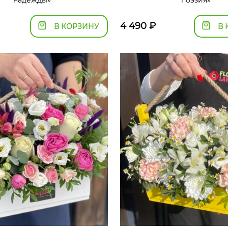
надежды»
поэзия»
4 490
₽
В КОРЗИНУ
В 