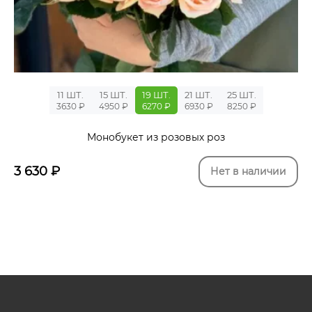
11 ШТ.
15 ШТ.
19 ШТ.
21 ШТ.
25 ШТ.
3630 ₽
4950 ₽
6270 ₽
6930 ₽
8250 ₽
Монобукет из розовых роз
3 630
₽
Нет в наличии