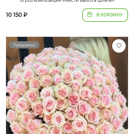
15 роз композиция «Мисти Баблз в шляпе»
10 150
₽
В КОРЗИНУ
Предзаказ