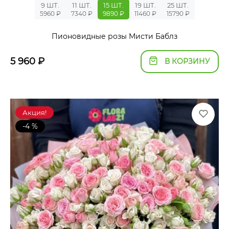
9 ШТ.
11 ШТ.
15 ШТ.
19 ШТ.
25 ШТ.
5960 ₽
7340 ₽
9890 ₽
11460 ₽
15790 ₽
Пионовидные розы Мисти Баблз
5 960
₽
В КОРЗИНУ
Акция!
-4 %