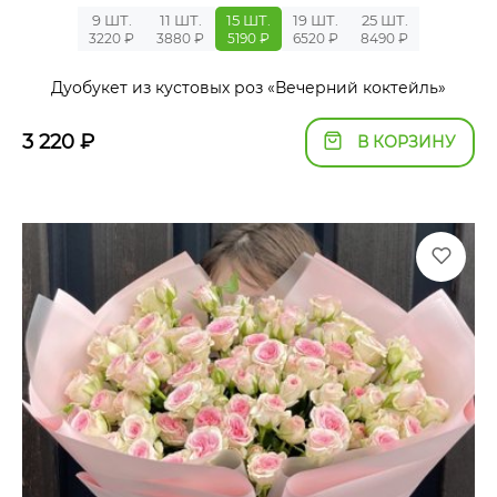
9 ШТ.
11 ШТ.
15 ШТ.
19 ШТ.
25 ШТ.
3220 ₽
3880 ₽
5190 ₽
6520 ₽
8490 ₽
Дуобукет из кустовых роз «Вечерний коктейль»
3 220
₽
В КОРЗИНУ