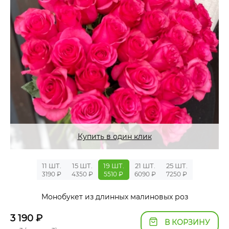
Купить в один клик
11 ШТ.
15 ШТ.
19 ШТ.
21 ШТ.
25 ШТ.
3190 ₽
4350 ₽
5510 ₽
6090 ₽
7250 ₽
Монобукет из длинных малиновых роз
3 190
₽
В КОРЗИНУ