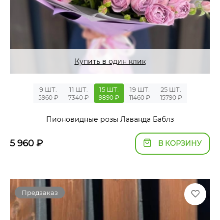
Купить в один клик
9 ШТ.
11 ШТ.
15 ШТ.
19 ШТ.
25 ШТ.
5960 ₽
7340 ₽
9890 ₽
11460 ₽
15790 ₽
Пионовидные розы Лаванда Баблз
5 960
₽
В КОРЗИНУ
Предзаказ