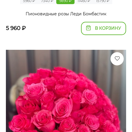
5960 ₽
7340 ₽
9890 ₽
11460 ₽
15790 ₽
Пионовидные розы Леди Бомбастик
5 960
₽
В КОРЗИНУ