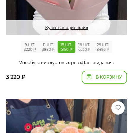
Купить в один клик
9 ШТ.
11 ШТ.
15 ШТ.
19 ШТ.
25 ШТ.
3220 ₽
3880 ₽
5190 ₽
6520 ₽
8490 ₽
Монобукет из кустовых роз «Для свидания»
3 220
₽
В КОРЗИНУ