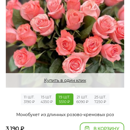
Купить в один клик
11 ШТ.
15 ШТ.
19 ШТ.
21 ШТ.
25 ШТ.
3190 ₽
4350 ₽
5510 ₽
6090 ₽
7250 ₽
Монобукет из длинных розово-кремовых роз
3 190
₽
В КОРЗИНУ