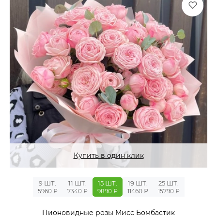
Купить в один клик
9 ШТ.
11 ШТ.
15 ШТ.
19 ШТ.
25 ШТ.
5960 ₽
7340 ₽
9890 ₽
11460 ₽
15790 ₽
Пионовидные розы Мисс Бомбастик