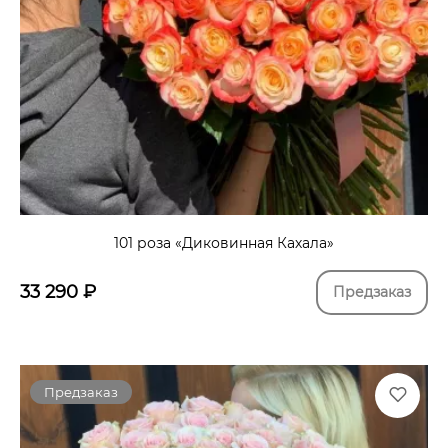
101 роза «Диковинная Кахала»
33 290
₽
Предзаказ
Предзаказ