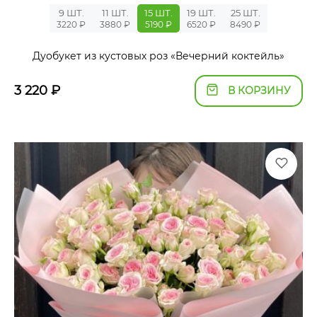
9 ШТ.
11 ШТ.
15 ШТ.
19 ШТ.
25 ШТ.
3220 ₽
3880 ₽
5190 ₽
6520 ₽
8490 ₽
Дуобукет из кустовых роз «Вечерний коктейль»
3 220
₽
В КОРЗИНУ