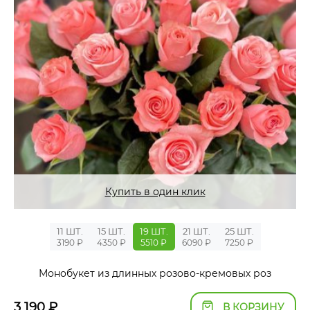
Купить в один клик
11 ШТ.
15 ШТ.
19 ШТ.
21 ШТ.
25 ШТ.
3190 ₽
4350 ₽
5510 ₽
6090 ₽
7250 ₽
Монобукет из длинных розово-кремовых роз
3 190
₽
В КОРЗИНУ