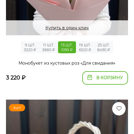
Купить в один клик
9 ШТ.
11 ШТ.
15 ШТ.
19 ШТ.
25 ШТ.
3220 ₽
3880 ₽
5190 ₽
6520 ₽
8490 ₽
Монобукет из кустовых роз «Для свидания»
3 220
₽
В КОРЗИНУ
Хит!