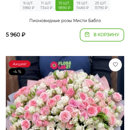
9 ШТ.
11 ШТ.
15 ШТ.
19 ШТ.
25 ШТ.
5960 ₽
7340 ₽
9890 ₽
11460 ₽
15790 ₽
Пионовидные розы Мисти Баблз
5 960
₽
В КОРЗИНУ
Акция!
-4 %