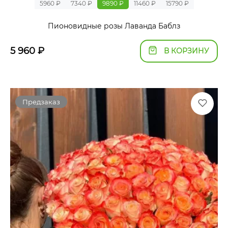
5960 ₽
7340 ₽
9890 ₽
11460 ₽
15790 ₽
Пионовидные розы Лаванда Баблз
5 960
₽
В КОРЗИНУ
Предзаказ