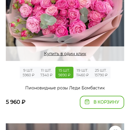
Купить в один клик
9 ШТ.
11 ШТ.
15 ШТ.
19 ШТ.
25 ШТ.
5960 ₽
7340 ₽
9890 ₽
11460 ₽
15790 ₽
Пионовидные розы Леди Бомбастик
5 960
₽
В КОРЗИНУ