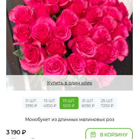
Купить в один клик
11 ШТ.
15 ШТ.
19 ШТ.
21 ШТ.
25 ШТ.
3190 ₽
4350 ₽
5510 ₽
6090 ₽
7250 ₽
Монобукет из длинных малиновых роз
3 190
₽
В КОРЗИНУ