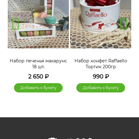
нс
Набор печенья макарунс
Набор конфет Raffaello
Н
18 шт.
Тортик 200гр
2 650
₽
990
₽
Добавить к букету
Добавить к букету