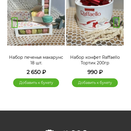
нс
Набор печенья макарунс
Набор конфет Raffaello
Н
18 шт.
Тортик 200гр
2 650
₽
990
₽
Добавить к букету
Добавить к букету