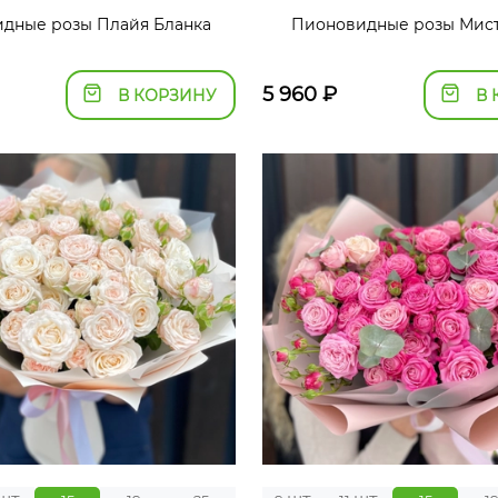
дные розы Плайя Бланка
Пионовидные розы Мист
5 960
₽
В КОРЗИНУ
В 