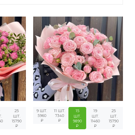
9
25
9 ШТ.
11 ШТ.
15
19
25
5960
7340
.
ШТ.
ШТ.
ШТ.
ШТ.
₽
₽
60
15790
9890
11460
15790
₽
₽
₽
₽