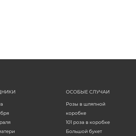
ДНИКИ
ОСОБЫЕ СЛУЧАИ
та
Розы в шляпной
ября
коробке
враля
101 роза в коробке
матери
Большой букет