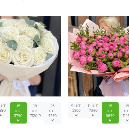
 ШТ.
15
19
25
9 ШТ.
11 ШТ.
15
1
480
5960
7340
ШТ.
ШТ.
ШТ.
ШТ.
ШТ
₽
₽
₽
5790
7120 ₽
9290
9890
114
₽
₽
₽
₽