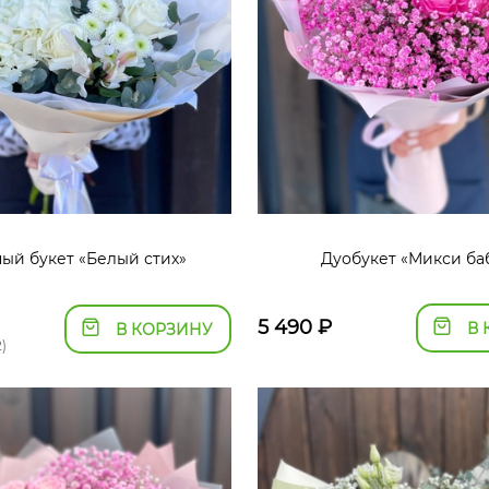
ый букет «Белый стих»
Дуобукет «Микси ба
5 490
₽
В 
В КОРЗИНУ
)