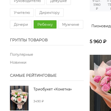
Руководителю
Девушке
9 ШТ.
11
5960
7
₽
Лагурус
Маттиола
Лилии
Учителю
Директору
Дочери
Ребенку
Мужчине
Пионовид
ГРУППЫ ТОВАРОВ
5 960
₽
Популярные
Новинки
САМЫЕ РЕЙТИНГОВЫЕ
Триобукет «Кокетка»
3490 ₽