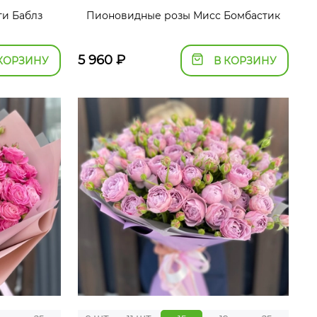
и Баблз
Пионовидные розы Мисс Бомбастик
5 960
₽
КОРЗИНУ
В КОРЗИНУ