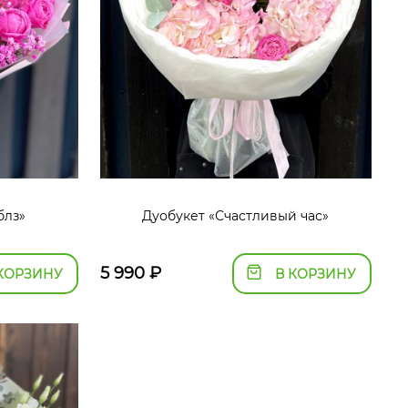
блз»
Дуобукет «Счастливый час»
5 990
₽
КОРЗИНУ
В КОРЗИНУ