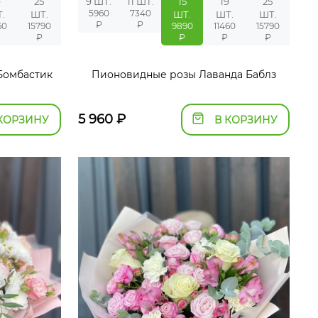
9
25
9 ШТ.
11 ШТ.
15
19
25
5960
7340
.
ШТ.
ШТ.
ШТ.
ШТ.
₽
₽
60
15790
9890
11460
15790
₽
₽
₽
₽
Бомбастик
Пионовидные розы Лаванда Баблз
5 960
₽
КОРЗИНУ
В КОРЗИНУ