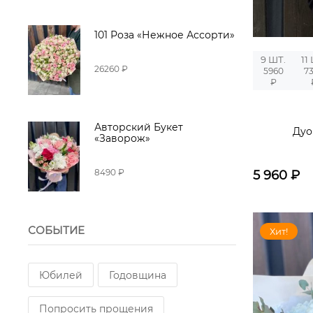
101 Роза «Нежное Ассорти»
9 ШТ.
11
26260 ₽
5960
7
₽
Авторский Букет
Дуо
«Заворож»
8490 ₽
5 960
₽
СОБЫТИЕ
Хит!
Юбилей
Годовщина
Попросить прощения