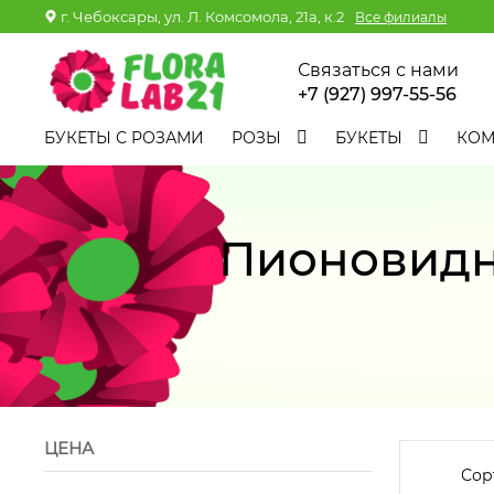
г. Чебоксары, ул. Л. Комсомола, 21а, к.2
Все филиалы
Связаться с нами
+7 (927) 997-55-56
БУКЕТЫ С РОЗАМИ
РОЗЫ
БУКЕТЫ
КО
Пионовидн
ЦЕНА
Сор