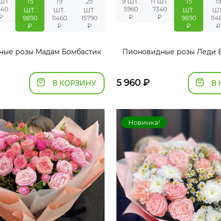
 ШТ.
15
19
25
9 ШТ.
11 ШТ.
15
1
340
5960
7340
ШТ.
ШТ.
ШТ.
ШТ.
ШТ
₽
₽
₽
9890
11460
15790
9890
114
₽
₽
₽
₽
₽
ные розы Мадам Бомбастик
Пионовидные розы Леди 
5 960
₽
В КОРЗИНУ
В 
Новинка!