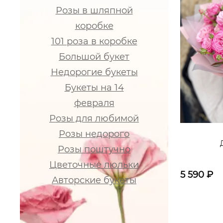
Розы в шляпной
коробке
101 роза в коробке
Большой букет
Недорогие букеты
Букеты на 14
февраля
Розы для любимой
Розы недорого
Розы поштучно
Цветочные люльки
5 590
₽
Авторские букеты