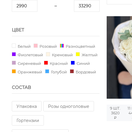
ЦВЕТ
Белый
Розовый
Разноцветный
Фиолетовый
Кремовый
Желтый
Сиреневый
Красный
Синий
Оранжевый
Голубой
Бордовый
СОСТАВ
Упаковка
Розы одноголовые
9 ШТ.
11
3620
4
₽
Гортензии