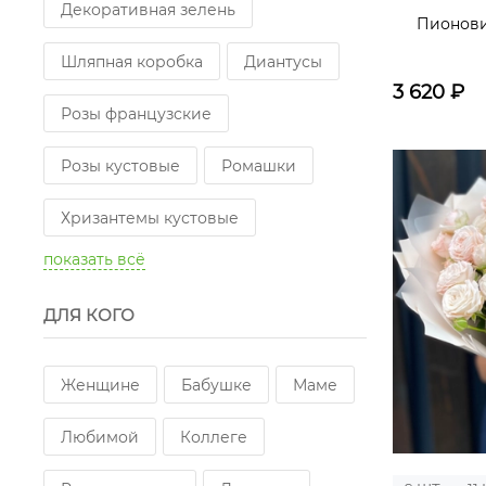
Декоративная зелень
Пионови
Шляпная коробка
Диантусы
3 620
₽
Розы французские
Розы кустовые
Ромашки
Хризантемы кустовые
показать всё
Альстромерии
Сухоцветы
ДЛЯ КОГО
Эустомы
Розы пионовидные одноголовые
Женщине
Бабушке
Маме
Розы пионовидные кустовые
Любимой
Коллеге
Озотамнус
Гипсофилы