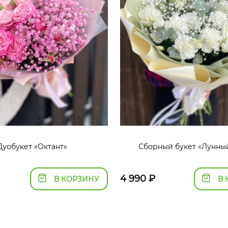
Дуобукет «Октант»
Сборный букет «Лунный
4 990
₽
В КОРЗИНУ
В 