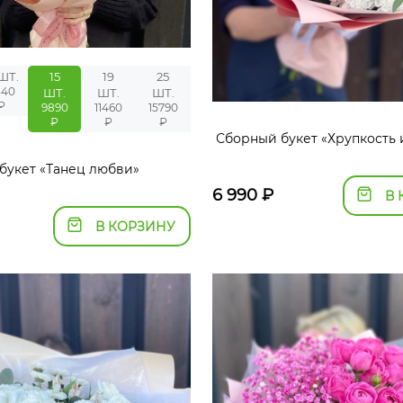
 ШТ.
15
19
25
340
ШТ.
ШТ.
ШТ.
₽
9890
11460
15790
₽
₽
₽
Сборный букет «Хрупкость 
букет «Танец любви»
6 990
₽
В 
В КОРЗИНУ