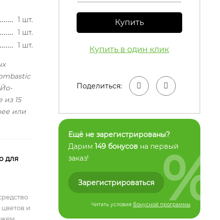
1 шт.
Купить
1 шт.
1 шт.
Купить в один клик
ых
ombastic
Поделиться:
 Йо-
 из 15
шее или
Ещё не зарегистрированы?
%
Дарим
149 бонусов
на первый
заказ!
о для
Зарегистрироваться
средство
Читать условия
бонусной программы
 цветов и
ожем