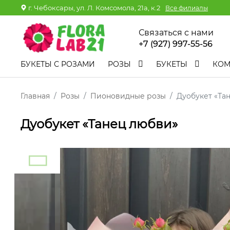
г. Чебоксары, ул. Л. Комсомола, 21а, к.2
Все филиалы
Связаться с нами
+7 (927) 997-55-56
БУКЕТЫ С РОЗАМИ
РОЗЫ
БУКЕТЫ
КО
Главная
Розы
Пионовидные розы
Дуобукет «Та
Дуобукет «Танец любви»