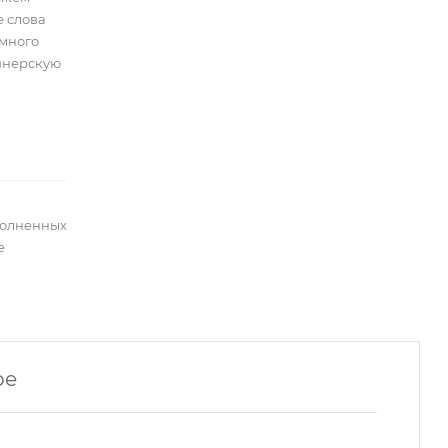
е слова
емного
айнерскую
полненных
е
ре