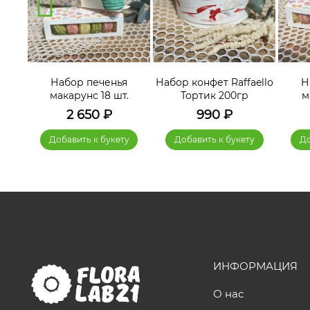
я
Набор печенья
Набор конфет Raffaello
Н
.
макарунс 18 шт.
Тортик 200гр
м
2 650
₽
990
₽
у
Добавить к букету
Добавить к букету
До
ИНФОРМАЦИЯ
О нас