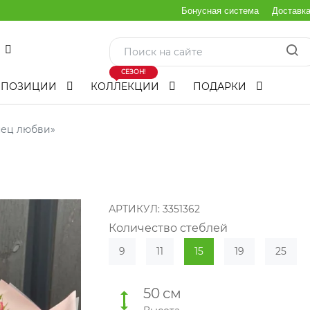
Бонусная система
Доставк
СЕЗОН!
МПОЗИЦИИ
КОЛЛЕКЦИИ
ПОДАРКИ
нец любви»
АРТИКУЛ:
3351362
Количество стеблей
9
11
15
19
25
50
см