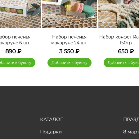
абор печенья
Набор печенья
Набор конфет Raf
акарунс 6 шт.
макарунс 24 шт.
150гр
890
₽
3 550
₽
650
₽
бавить к букету
Добавить к букету
Добавить к бук
КАТАЛОГ
ПРАЗ
Подарки
8 мар