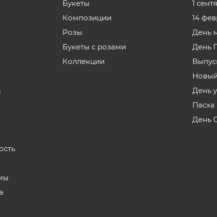
Букеты
1 сент
Композиции
14 фе
Розы
День 
Букеты с розами
День 
Коллекции
Выпус
Новый
а
День 
Пасха
День 
ость
мы
а