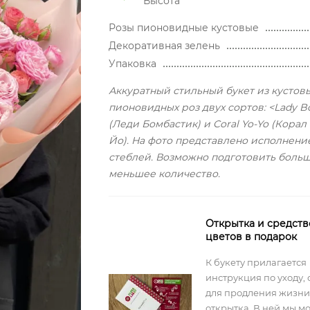
Высота
Розы пионовидные кустовые
Декоративная зелень
Упаковка
Аккуратный стильный букет из кустов
пионовидных роз двух сортов: <Lady B
(Леди Бомбастик) и Coral Yo-Yo (Корал
Йо). На фото представлено исполнение
стеблей. Возможно подготовить боль
меньшее количество.
Открытка и средств
цветов в подарок
К букету прилагается
инструкция по уходу, 
для продления жизни
открытка. В ней мы м