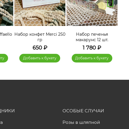
faello
Набор конфет Merci 250
Набор печенья
гр
макарунс 12 шт.
650
₽
1 780
₽
ету
Добавить к букету
Добавить к букету
ДНИКИ
ОСОБЫЕ СЛУЧАИ
та
Розы в шляпной