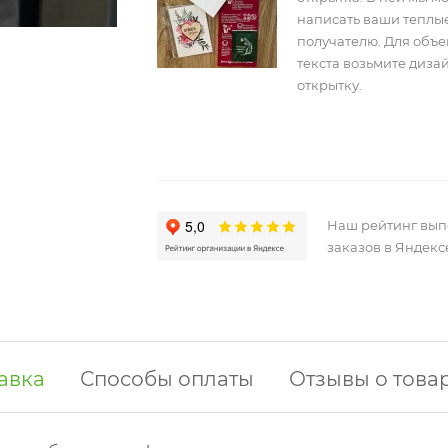
написать ваши теплы
получателю. Для объ
текста возьмите диз
открытку.
Наш рейтинг вы
заказов в Яндекс
авка
Способы оплаты
Отзывы о това