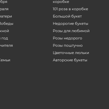
ября
коробке
враля
101 роза в коробке
матери
Большой букет
Победы
Недорогие букеты
кной
Розы для любимой
 год
Розы недорого
учителя
Розы поштучно
Цветочные люльки
Семьи
Авторские букеты