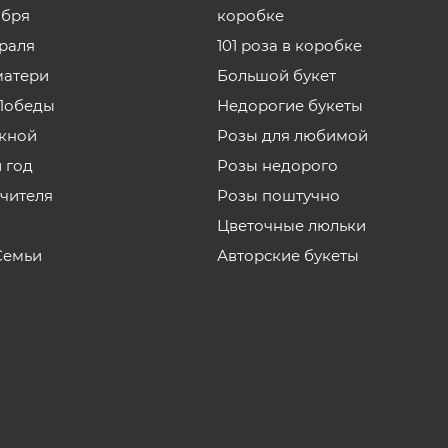
ября
коробке
враля
101 роза в коробке
матери
Большой букет
Победы
Недорогие букеты
кной
Розы для любимой
 год
Розы недорого
учителя
Розы поштучно
Цветочные люльки
Семьи
Авторские букеты