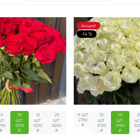
Акция!
-14 %
15
19
21
25
11 ШТ.
15
19
2
2750
Т.
ШТ.
ШТ.
ШТ.
ШТ.
ШТ.
Ш
₽
750
4750
5250
6250
3750
4750
52
₽
₽
₽
₽
₽
₽