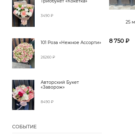
Триобукет «Кокетка»
3490 ₽
25 
8 750
₽
101 Роза «Нежное Ассорти»
26260 ₽
Авторский Букет
«Заворож»
8490 ₽
СОБЫТИЕ