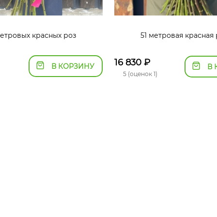
метровых красных роз
51 метровая красная 
16 830
₽
В КОРЗИНУ
В 
5 (оценок 1)