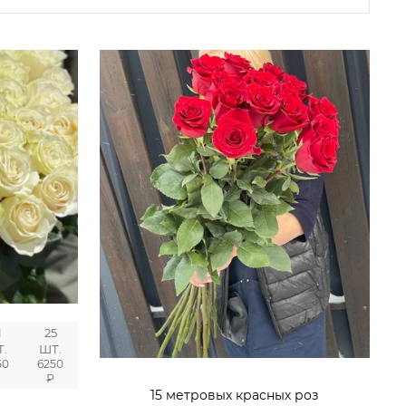
1
25
Т.
ШТ.
50
6250
₽
₽
15 метровых красных роз