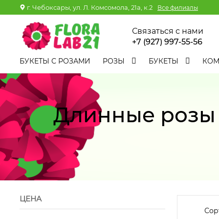
г. Чебоксары, ул. Л. Комсомола, 21а, к.2
Все филиалы
Связаться с нами
+7 (927) 997-55-56
БУКЕТЫ С РОЗАМИ
РОЗЫ
БУКЕТЫ
КО
Длинные розы 
ЦЕНА
Сор