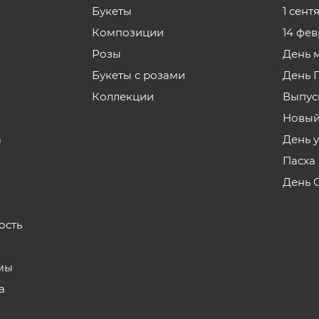
Букеты
1 сент
Композиции
14 фе
Розы
День 
Букеты с розами
День 
Коллекции
Выпус
Новый
а
День 
Пасха
День 
ость
мы
а