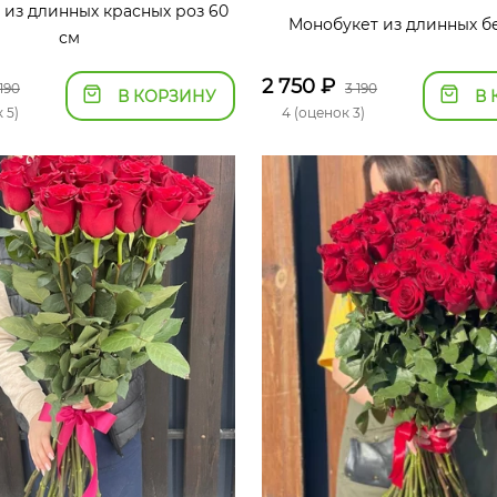
 из длинных красных роз 60
Монобукет из длинных б
см
2 750
₽
 190
3 190
В КОРЗИНУ
В 
 5)
4 (оценок 3)