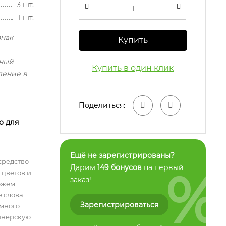
3 шт.
1 шт.
знак
Купить
тный
Купить в один клик
ление в
Поделиться:
о для
Ещё не зарегистрированы?
средство
%
Дарим
149 бонусов
на первый
 цветов и
заказ!
ожем
е слова
Зарегистрироваться
емного
айнерскую