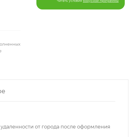
Читать условия
бонусной программы
полненных
е
ре
 удаленности от города после оформления