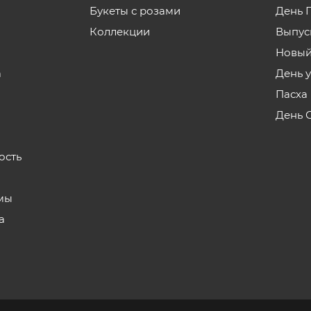
Букеты с розами
День 
Коллекции
Выпус
Новый
а
День 
Пасха
День 
ость
мы
а