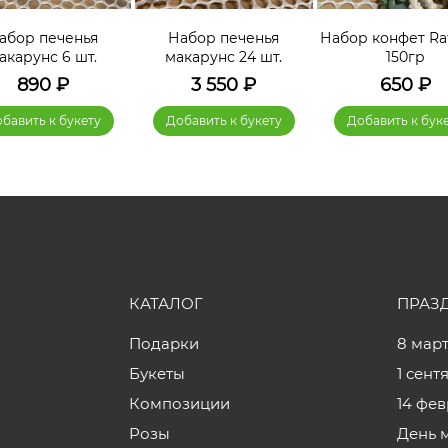
абор печенья
Набор печенья
Набор конфет Raf
акарунс 6 шт.
макарунс 24 шт.
150гр
890
₽
3 550
₽
650
₽
бавить к букету
Добавить к букету
Добавить к бук
КАТАЛОГ
ПРАЗ
Подарки
8 мар
Букеты
1 сент
Композиции
14 фе
Розы
День 