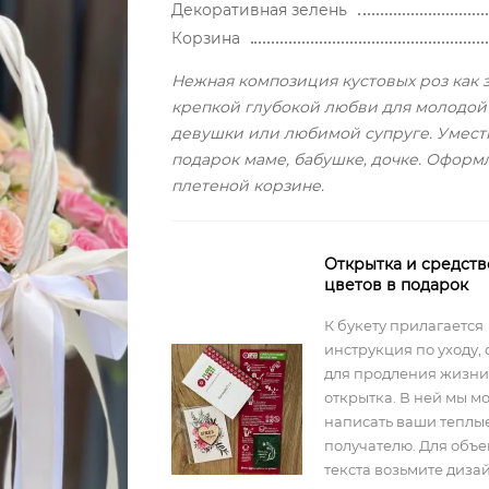
Декоративная зелень
Корзина
Нежная композиция кустовых роз как 
крепкой глубокой любви для молодой
девушки или любимой супруге. Умес
подарок маме, бабушке, дочке. Оформ
плетеной корзине.
Открытка и средств
цветов в подарок
К букету прилагается
инструкция по уходу, 
для продления жизни
открытка. В ней мы м
написать ваши теплы
получателю. Для объ
текста возьмите диз