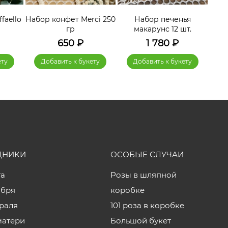
faello
Набор конфет Merci 250
Набор печенья
гр
макарунс 12 шт.
650
₽
1 780
₽
ету
Добавить к букету
Добавить к букету
ДНИКИ
ОСОБЫЕ СЛУЧАИ
та
Розы в шляпной
ября
коробке
враля
101 роза в коробке
матери
Большой букет