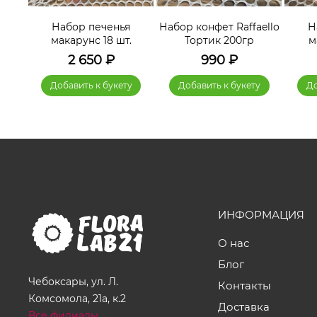
я
Набор печенья
Набор конфет Raffaello
Н
.
макарунс 18 шт.
Тортик 200гр
м
2 650
₽
990
₽
у
Добавить к букету
Добавить к букету
До
ИНФОРМАЦИЯ
О нас
Блог
Чебоксары, ул. Л.
Контакты
Комсомола, 21а, к.2
Доставка
Все филиалы