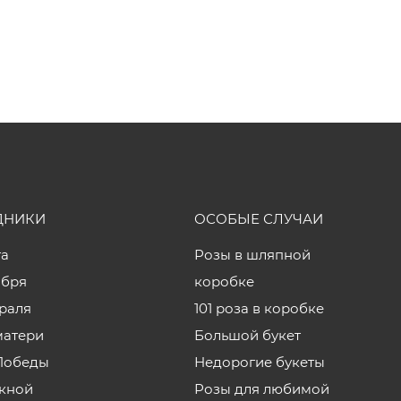
ДНИКИ
ОСОБЫЕ СЛУЧАИ
та
Розы в шляпной
ября
коробке
враля
101 роза в коробке
матери
Большой букет
Победы
Недорогие букеты
кной
Розы для любимой