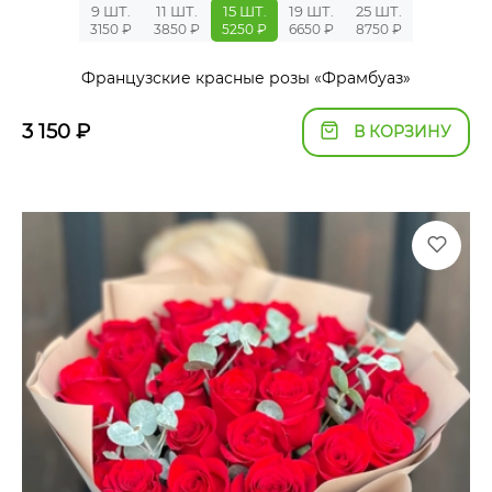
9 ШТ.
11 ШТ.
15 ШТ.
19 ШТ.
25 ШТ.
3150 ₽
3850 ₽
5250 ₽
6650 ₽
8750 ₽
Французские красные розы «Фрамбуаз»
3 150
₽
В КОРЗИНУ