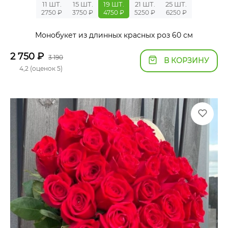
11 ШТ.
15 ШТ.
19 ШТ.
21 ШТ.
25 ШТ.
2750 ₽
3750 ₽
4750 ₽
5250 ₽
6250 ₽
Монобукет из длинных красных роз 60 см
2 750
₽
3 190
В КОРЗИНУ
4,2 (оценок 5)