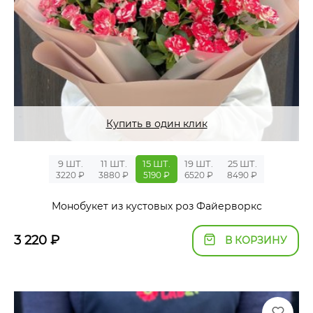
Купить в один клик
9 ШТ.
11 ШТ.
15 ШТ.
19 ШТ.
25 ШТ.
3220 ₽
3880 ₽
5190 ₽
6520 ₽
8490 ₽
Монобукет из кустовых роз Файерворкс
3 220
₽
В КОРЗИНУ