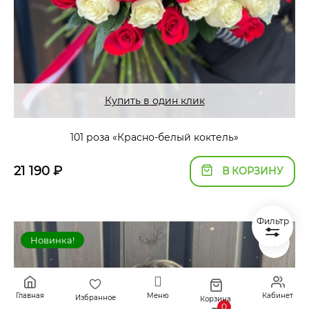
Купить в один клик
101 роза «Красно-белый коктель»
21 190
₽
В КОРЗИНУ
Фильтр
Новинка!
Главная
Меню
Кабинет
Избранное
Корзина
0