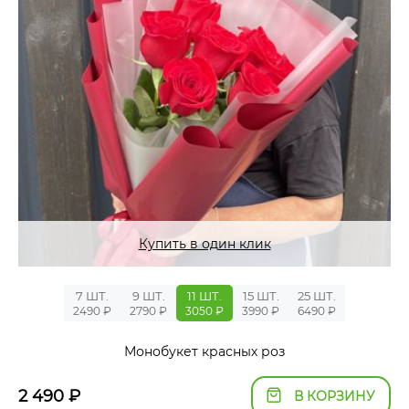
Купить в один клик
7 ШТ.
9 ШТ.
11 ШТ.
15 ШТ.
25 ШТ.
2490 ₽
2790 ₽
3050 ₽
3990 ₽
6490 ₽
Монобукет красных роз
2 490
₽
В КОРЗИНУ