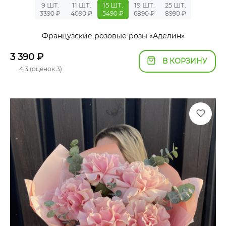
9 ШТ.
11 ШТ.
15 ШТ.
19 ШТ.
25 ШТ.
3390 ₽
4090 ₽
5490 ₽
6890 ₽
8990 ₽
Французские розовые розы «Аделин»
3 390
₽
В КОРЗИНУ
4,3 (оценок 3)