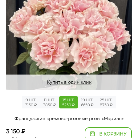
Купить в один клик
9 ШТ.
11 ШТ.
15 ШТ.
19 ШТ.
25 ШТ.
3150 ₽
3850 ₽
5250 ₽
6650 ₽
8750 ₽
Французские кремово-розовые розы «Мэриан»
3 150
₽
В КОРЗИНУ