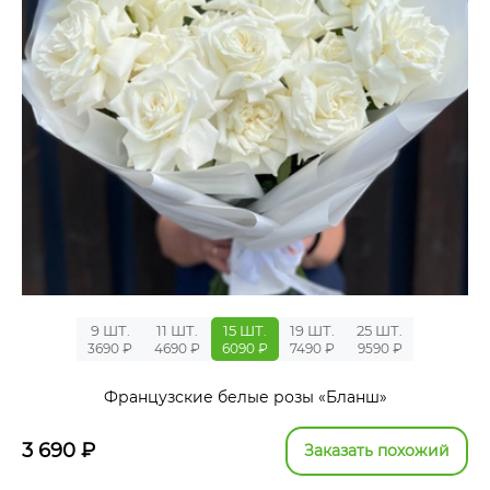
9 ШТ.
11 ШТ.
15 ШТ.
19 ШТ.
25 ШТ.
3690 ₽
4690 ₽
6090 ₽
7490 ₽
9590 ₽
Французские белые розы «Бланш»
3 690
₽
Заказать похожий