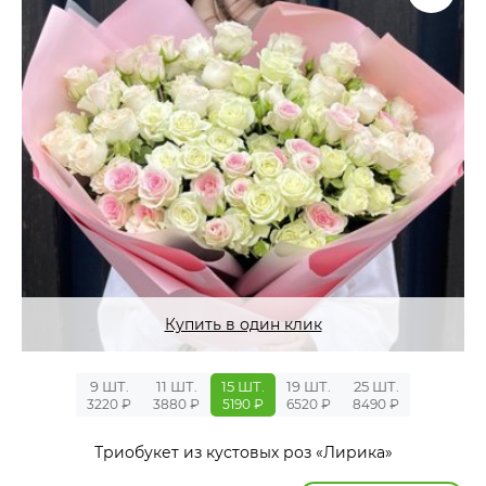
Купить в один клик
9 ШТ.
11 ШТ.
15 ШТ.
19 ШТ.
25 ШТ.
3220 ₽
3880 ₽
5190 ₽
6520 ₽
8490 ₽
Триобукет из кустовых роз «Лирика»