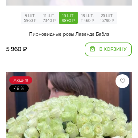
9 ШТ.
11 ШТ.
15 ШТ.
19 ШТ.
25 ШТ.
5960 ₽
7340 ₽
9890 ₽
11460 ₽
15790 ₽
Пионовидные розы Лаванда Баблз
5 960
₽
В КОРЗИНУ
Акция!
-16 %