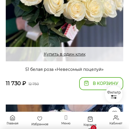
Купить в один клик
51 белая роза «Невесомый поцелуй»
11 730
₽
В КОРЗИНУ
12 750
Фильтр
Главная
Меню
Кабинет
Избранное
Корзина
0