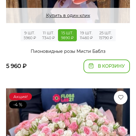
Купить в один клик
9 ШТ.
11 ШТ.
15 ШТ.
19 ШТ.
25 ШТ.
5960 ₽
7340 ₽
9890 ₽
11460 ₽
15790 ₽
Пионовидные розы Мисти Баблз
5 960
₽
В КОРЗИНУ
Акция!
-4 %