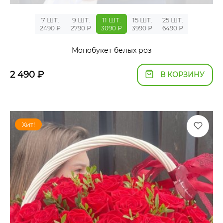
7 ШТ.
9 ШТ.
11 ШТ.
15 ШТ.
25 ШТ.
2490 ₽
2790 ₽
3090 ₽
3990 ₽
6490 ₽
Монобукет белых роз
2 490
₽
В КОРЗИНУ
Хит!