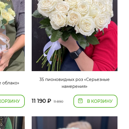
35 пионовидных роз «Серьезные
е облако»
намерения»
11 190
₽
КОРЗИНУ
В КОРЗИНУ
11 890