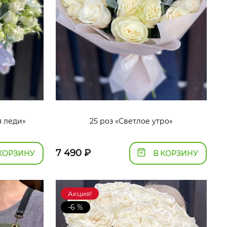
я леди»
25 роз «Светлое утро»
7 490
₽
КОРЗИНУ
В КОРЗИНУ
Акция!
-6 %