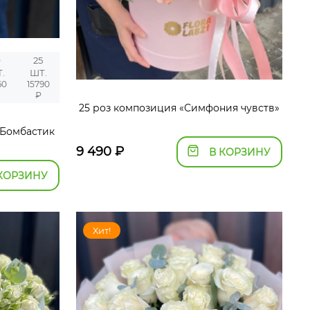
9
25
.
ШТ.
60
15790
₽
25 роз композиция «Симфония чувств»
Бомбастик
9 490
₽
В КОРЗИНУ
КОРЗИНУ
Хит!