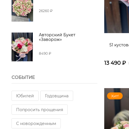
26260 ₽
Авторский Букет
«Заворож»
51 кусто
8490 ₽
13 490
₽
СОБЫТИЕ
Юбилей
Годовщина
Хит!
Попросить прощения
С новорожденным