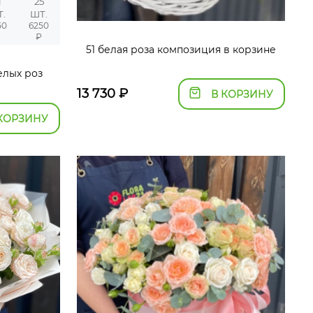
1
25
Т.
ШТ.
50
6250
₽
₽
51 белая роза композиция в корзине
елых роз
13 730
₽
В КОРЗИНУ
КОРЗИНУ