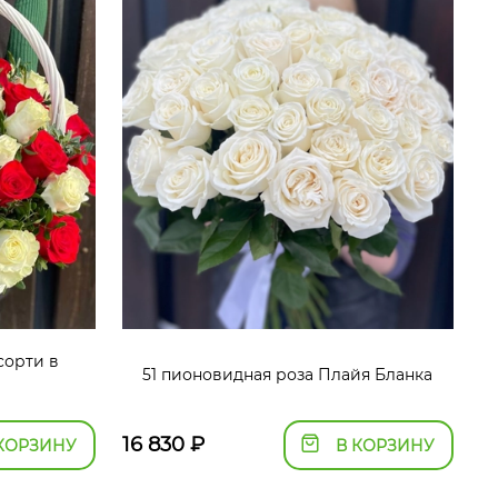
сорти в
51 пионовидная роза Плайя Бланка
16 830
₽
КОРЗИНУ
В КОРЗИНУ