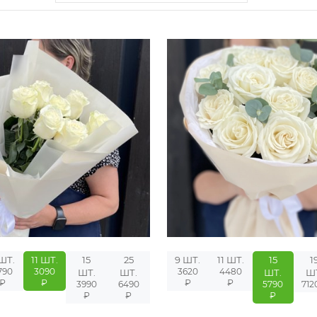
ШТ.
11 ШТ.
15
25
9 ШТ.
11 ШТ.
15
1
790
3090
3620
4480
ШТ.
ШТ.
ШТ.
Ш
₽
₽
₽
₽
3990
6490
5790
712
₽
₽
₽