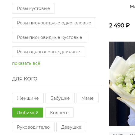
Мо
Розы кустовые
Розы пионовидные одноголовые
2 490
₽
Розы пионовидные кустовые
Розы одноголовые длинные
показать всё
ДЛЯ КОГО
Женщине
Бабушке
Маме
Любимой
Коллеге
Руководителю
Девушке