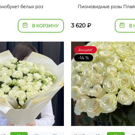
нобукет белых роз
Пионовидные розы Плай
3 620
₽
В КОРЗИНУ
В 
Акция!
-14 %