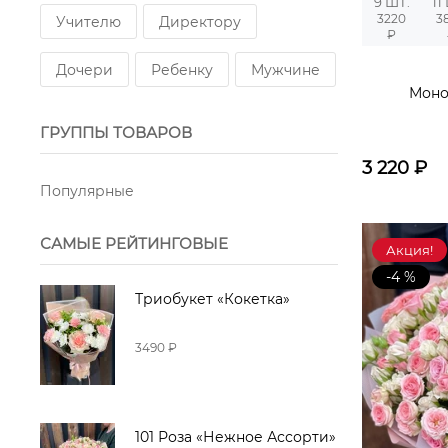
9 ШТ.
11
3220
3
Учителю
Директору
₽
Дочери
Ребенку
Мужчине
Моно
ГРУППЫ ТОВАРОВ
3 220
₽
Популярные
САМЫЕ РЕЙТИНГОВЫЕ
Акция!
-4 %
Триобукет «Кокетка»
3490 ₽
101 Роза «Нежное Ассорти»