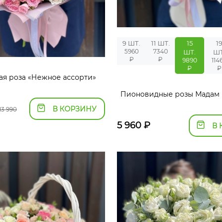
9 ШТ.
11 ШТ.
15
1
5960
7340
ШТ.
ШТ
₽
₽
9890
114
₽
₽
вая роза «Нежное ассорти»
Пионовидные розы Мадам 
В КОРЗИНУ
13 990
5 960
₽
В 