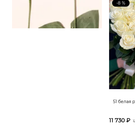
-8 %
51 белая
11 730
₽
1