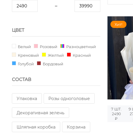
Хит!
ЦВЕТ
Белый
Розовый
Разноцветный
Кремовый
Желтый
Красный
Голубой
Бордовый
СОСТАВ
Упаковка
Розы одноголовые
7 ШТ.
9 
Декоративная зелень
2490
2
₽
Шляпная коробка
Корзина