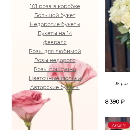
101 роза в коробке
Большой букет
Недорогие букеты
Букеты на 14
февраля
Розы для любимой
Розы недорого
Розы поштучно
Цветочные люльки
35 роз
Авторские букеты
8 390
₽
Акция!