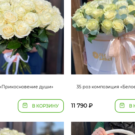
 «Прикосновение души»
35 роз композиция «Бело
11 790
₽
В КОРЗИНУ
В 