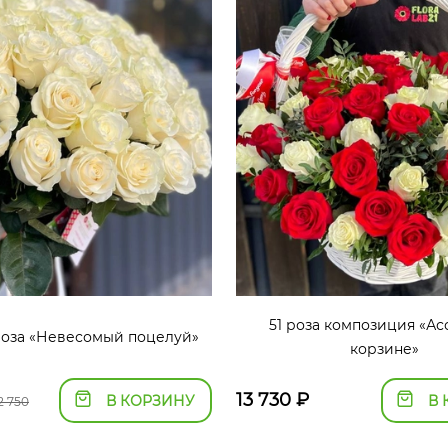
51 роза композиция «Ас
 роза «Невесомый поцелуй»
корзине»
13 730
₽
В КОРЗИНУ
В 
2 750