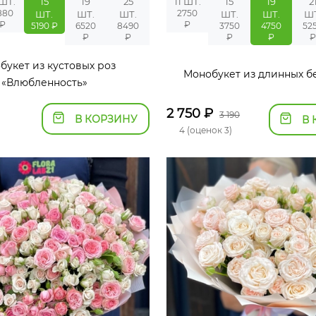
 ШТ.
15
19
25
11 ШТ.
15
19
2
880
2750
ШТ.
ШТ.
ШТ.
ШТ.
ШТ.
Ш
₽
₽
5190 ₽
6520
8490
3750
4750
52
₽
₽
₽
₽
букет из кустовых роз
Монобукет из длинных б
«Влюбленность»
2 750
₽
3 190
В КОРЗИНУ
В 
4 (оценок 3)