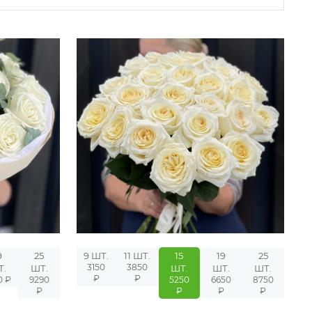
9
25
9 ШТ.
11 ШТ.
15
19
25
3150
3850
Т.
ШТ.
ШТ.
ШТ.
ШТ.
₽
₽
0 ₽
9290
5250
6650
8750
₽
₽
₽
₽