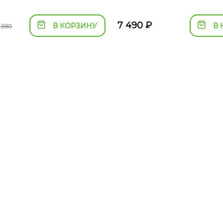
7 490
₽
В КОРЗИНУ
В 
 390