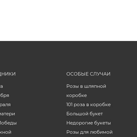
ДНИКИ
ОСОБЫЕ СЛУЧАИ
та
Розы в шляпной
ября
коробке
враля
101 роза в коробке
матери
Большой букет
Победы
Недорогие букеты
кной
Розы для любимой