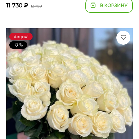
11 730
₽
В КОРЗИНУ
12 750
Акция!
-8 %