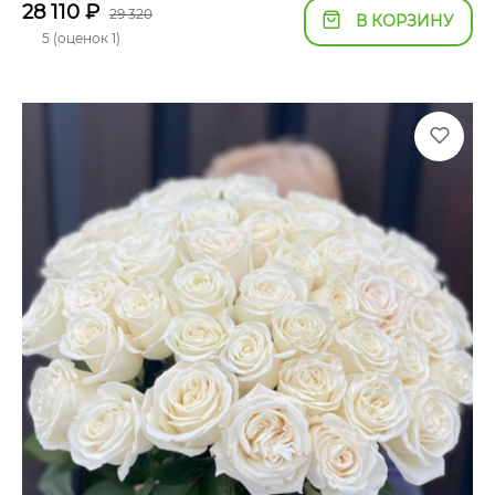
28 110
₽
29 320
В КОРЗИНУ
5 (оценок 1)