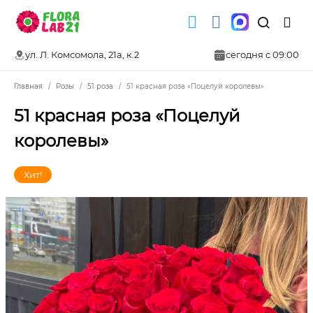
ул. Л. Комсомола, 21а, к.2
сегодня с 09:00
Главная
Розы
51 роза
51 красная роза «Поцелуй королевы»
51 красная роза «Поцелуй
королевы»
Хит!