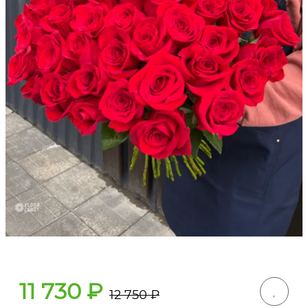
11 730
₽
12 750
₽