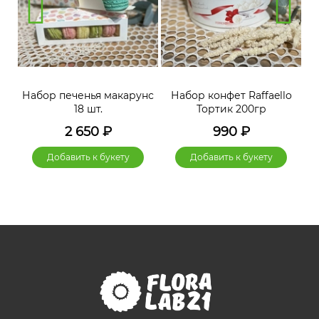
нс
Набор печенья макарунс
Набор конфет Raffaello
Н
18 шт.
Тортик 200гр
2 650
₽
990
₽
Добавить к букету
Добавить к букету