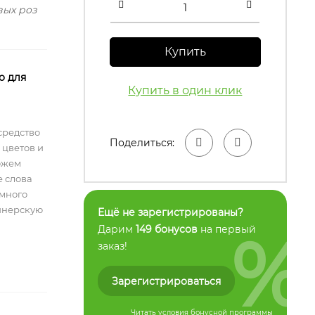
вых роз
Купить
о для
Купить в один клик
средство
Поделиться:
 цветов и
ожем
е слова
емного
айнерскую
Ещё не зарегистрированы?
%
Дарим
149 бонусов
на первый
заказ!
Зарегистрироваться
Читать условия
бонусной программы