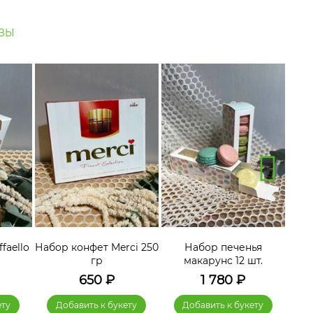
ЗЫ
faello
Набор конфет Merci 250
Набор печенья
гр
макарунс 12 шт.
650
₽
1 780
₽
ету
Добавить к букету
Добавить к букету