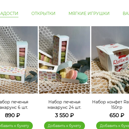
ЛАДОСТИ
ОТКРЫТКИ
МЯГКИЕ ИГРУШКИ
ВА
абор печенья
Набор печенья
Набор конфет Raf
акарунс 6 шт.
макарунс 24 шт.
150гр
890
₽
3 550
₽
650
₽
бавить к букету
Добавить к букету
Добавить к бук