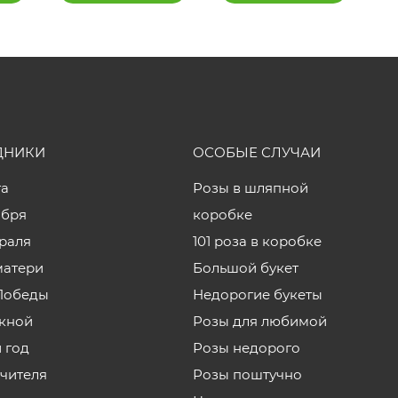
ДНИКИ
ОСОБЫЕ СЛУЧАИ
та
Розы в шляпной
ября
коробке
враля
101 роза в коробке
матери
Большой букет
Победы
Недорогие букеты
кной
Розы для любимой
 год
Розы недорого
учителя
Розы поштучно