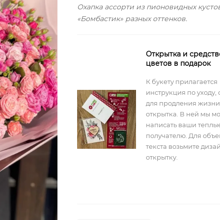
Охапка ассорти из пионовидных кусто
«Бомбастик» разных оттенков.
Открытка и средств
цветов в подарок
К букету прилагается
инструкция по уходу, 
для продления жизни
открытка. В ней мы м
написать ваши теплы
получателю. Для объ
текста возьмите диз
открытку.