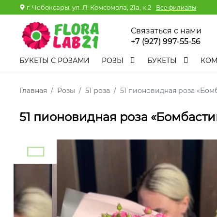
г. Чебоксары, ул. Л. Комсомола, 21а, к.2
Все филиалы
Связаться с нами
+7 (927) 997-55-56
БУКЕТЫ С РОЗАМИ
РОЗЫ
БУКЕТЫ
КО
Главная
Розы
51 роза
51 пионовидная роза «Бом
51 пионовидная роза «Бомбасти