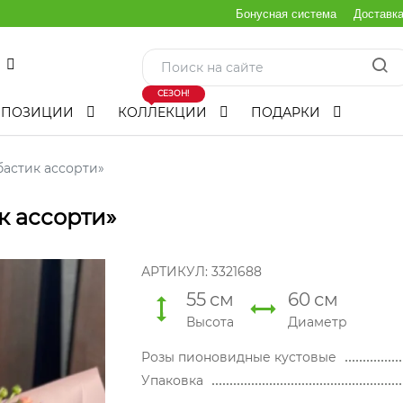
Бонусная система
Доставк
СЕЗОН!
МПОЗИЦИИ
КОЛЛЕКЦИИ
ПОДАРКИ
бастик ассорти»
к ассорти»
АРТИКУЛ:
3321688
55
см
60
см
Высота
Диаметр
Розы пионовидные кустовые
Упаковка