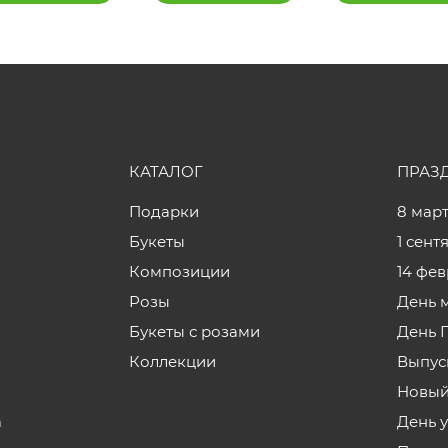
КАТАЛОГ
ПРАЗ
Подарки
8 мар
Букеты
1 сент
Композиции
14 фе
Розы
День 
Букеты с розами
День 
Коллекции
Выпус
Новый
а
День 