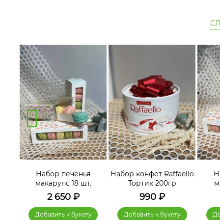
С
я
Набор печенья
Набор конфет Raffaello
Н
.
макарунс 18 шт.
Тортик 200гр
м
2 650
₽
990
₽
у
Добавить к букету
Добавить к букету
До