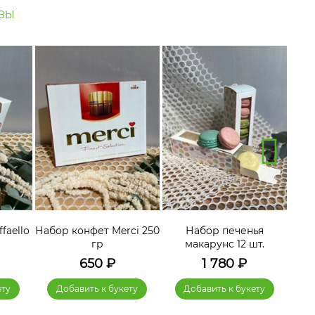
ЗЫ
faello
Набор конфет Merci 250
Набор печенья
гр
макарунс 12 шт.
650
₽
1 780
₽
ету
Добавить к букету
Добавить к букету