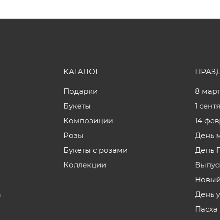
КАТАЛОГ
ПРАЗ
Подарки
8 мар
Букеты
1 сент
Композиции
14 фе
Розы
День 
Букеты с розами
День 
Коллекции
Выпус
Новый
а
День 
Пасха