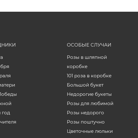
ДНИКИ
ОСОБЫЕ СЛУЧАИ
та
Розы в шляпной
ября
коробке
враля
101 роза в коробке
матери
Большой букет
Победы
Недорогие букеты
кной
Розы для любимой
 год
Розы недорого
учителя
Розы поштучно
Цветочные люльки