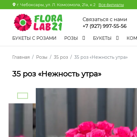
г. Чебоксары, ул. Л. Комсомола, 21а, к.2
Все филиалы
Связаться с нами
+7 (927) 997-55-56
БУКЕТЫ С РОЗАМИ
РОЗЫ
БУКЕТЫ
КО
Главная
Розы
35 роз
35 роз «Нежность утра»
35 роз «Нежность утра»