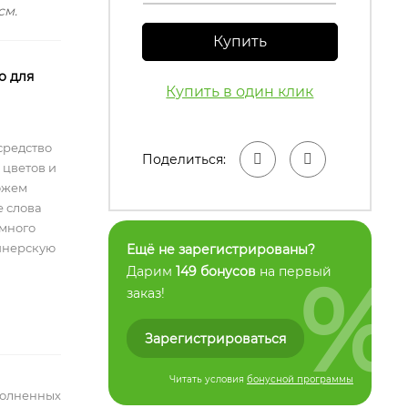
см.
Купить
о для
Купить в один клик
средство
Поделиться:
 цветов и
ожем
е слова
емного
айнерскую
Ещё не зарегистрированы?
%
Дарим
149 бонусов
на первый
заказ!
Зарегистрироваться
Читать условия
бонусной программы
полненных