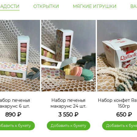
ЛАДОСТИ
ОТКРЫТКИ
МЯГКИЕ ИГРУШКИ
ВА
абор печенья
Набор печенья
Набор конфет Raf
акарунс 6 шт.
макарунс 24 шт.
150гр
890
₽
3 550
₽
650
₽
бавить к букету
Добавить к букету
Добавить к бук