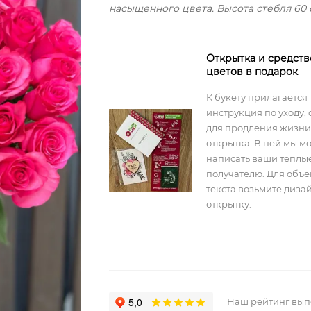
насыщенного цвета. Высота стебля 60 
Открытка и средств
цветов в подарок
К букету прилагается
инструкция по уходу, 
для продления жизни
открытка. В ней мы м
написать ваши теплы
получателю. Для объ
текста возьмите диз
открытку.
Наш рейтинг вы