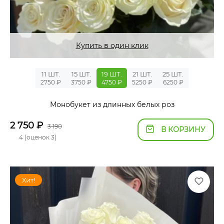
Купить в один клик
11 ШТ.
15 ШТ.
19 ШТ.
21 ШТ.
25 ШТ.
2750 ₽
3750 ₽
4750 ₽
5250 ₽
6250 ₽
Монобукет из длинных белых роз
2 750
₽
3 190
В КОРЗИНУ
4 (оценок 3)
Хит!