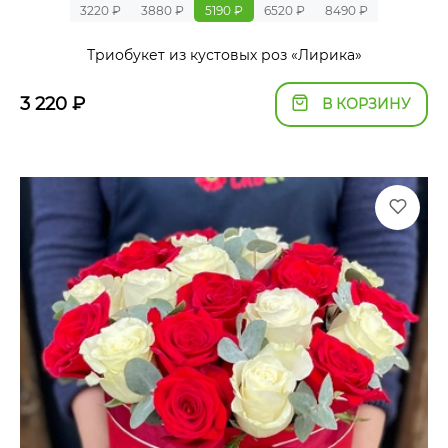
3220 ₽
3880 ₽
5190 ₽
6520 ₽
8490 ₽
Триобукет из кустовых роз «Лирика»
3 220
₽
В КОРЗИНУ