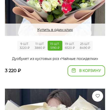
Купить в один клик
9 ШТ.
11 ШТ.
15 ШТ.
19 ШТ.
25 ШТ.
3220 ₽
3880 ₽
5190 ₽
6520 ₽
8490 ₽
Дуобукет из кустовых роз «Чайные посиделки»
3 220
₽
В КОРЗИНУ