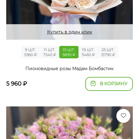
Купить в один клик
9 ШТ.
11 ШТ.
15 ШТ.
19 ШТ.
25 ШТ.
5960 ₽
7340 ₽
9890 ₽
11460 ₽
15790 ₽
Пионовидные розы Мадам Бомбастик
5 960
₽
В КОРЗИНУ