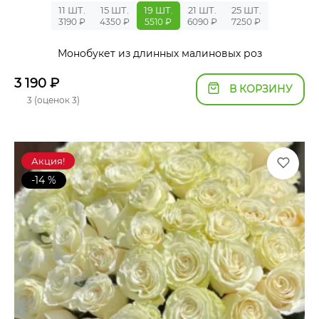
11 ШТ.
15 ШТ.
19 ШТ.
21 ШТ.
25 ШТ.
3190 ₽
4350 ₽
5510 ₽
6090 ₽
7250 ₽
Монобукет из длинных малиновых роз
3 190
₽
В КОРЗИНУ
3 (оценок 3)
Акция!
-14 %