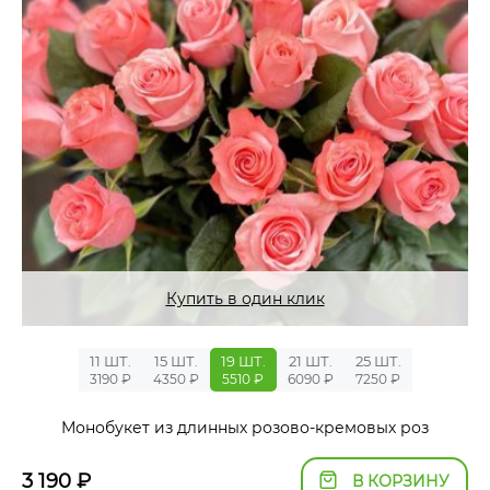
Купить в один клик
11 ШТ.
15 ШТ.
19 ШТ.
21 ШТ.
25 ШТ.
3190 ₽
4350 ₽
5510 ₽
6090 ₽
7250 ₽
Монобукет из длинных розово-кремовых роз
3 190
₽
В КОРЗИНУ