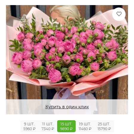
Купить в один клик
9 ШТ.
11 ШТ.
15 ШТ.
19 ШТ.
25 ШТ.
5960 ₽
7340 ₽
9890 ₽
11460 ₽
15790 ₽