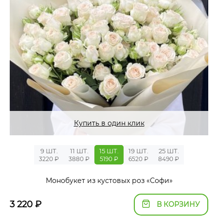
Купить в один клик
9 ШТ.
11 ШТ.
15 ШТ.
19 ШТ.
25 ШТ.
3220 ₽
3880 ₽
5190 ₽
6520 ₽
8490 ₽
Монобукет из кустовых роз «Софи»
3 220
₽
В КОРЗИНУ