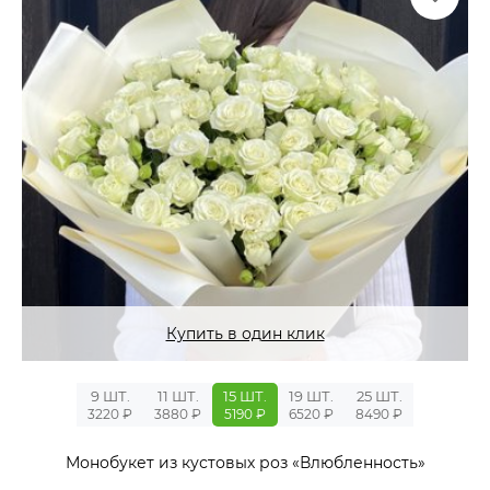
Купить в один клик
9 ШТ.
11 ШТ.
15 ШТ.
19 ШТ.
25 ШТ.
3220 ₽
3880 ₽
5190 ₽
6520 ₽
8490 ₽
Монобукет из кустовых роз «Влюбленность»