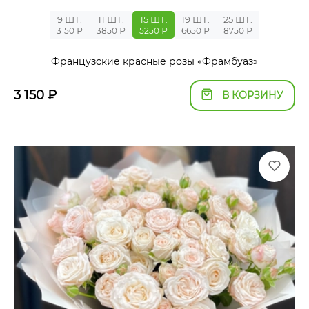
9 ШТ.
11 ШТ.
15 ШТ.
19 ШТ.
25 ШТ.
3150 ₽
3850 ₽
5250 ₽
6650 ₽
8750 ₽
Французские красные розы «Фрамбуаз»
3 150
₽
В КОРЗИНУ