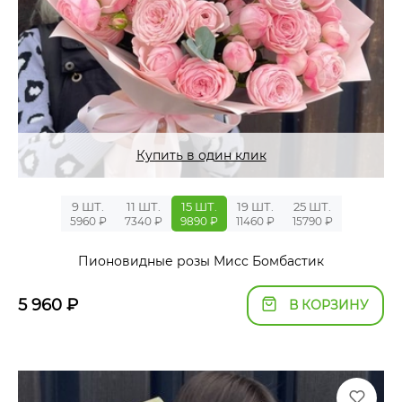
Купить в один клик
9 ШТ.
11 ШТ.
15 ШТ.
19 ШТ.
25 ШТ.
5960 ₽
7340 ₽
9890 ₽
11460 ₽
15790 ₽
Пионовидные розы Мисс Бомбастик
5 960
₽
В КОРЗИНУ