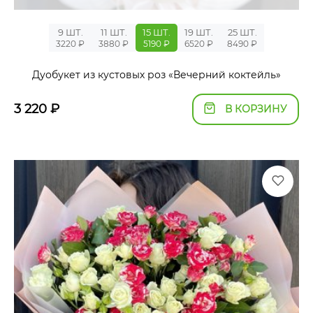
9 ШТ.
11 ШТ.
15 ШТ.
19 ШТ.
25 ШТ.
3220 ₽
3880 ₽
5190 ₽
6520 ₽
8490 ₽
Дуобукет из кустовых роз «Вечерний коктейль»
3 220
₽
В КОРЗИНУ