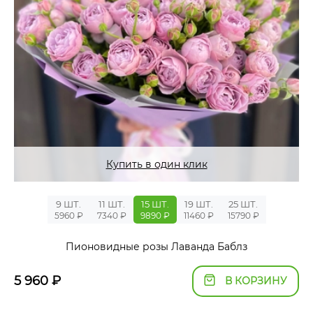
Купить в один клик
9 ШТ.
11 ШТ.
15 ШТ.
19 ШТ.
25 ШТ.
5960 ₽
7340 ₽
9890 ₽
11460 ₽
15790 ₽
Пионовидные розы Лаванда Баблз
5 960
₽
В КОРЗИНУ