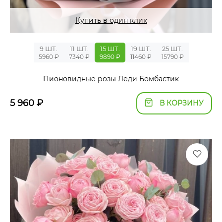
Купить в один клик
9 ШТ.
11 ШТ.
15 ШТ.
19 ШТ.
25 ШТ.
5960 ₽
7340 ₽
9890 ₽
11460 ₽
15790 ₽
Пионовидные розы Леди Бомбастик
5 960
₽
В КОРЗИНУ