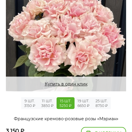
Купить в один клик
9 ШТ.
11 ШТ.
15 ШТ.
19 ШТ.
25 ШТ.
3150 ₽
3850 ₽
5250 ₽
6650 ₽
8750 ₽
Французские кремово-розовые розы «Мэриан»
3 150
₽