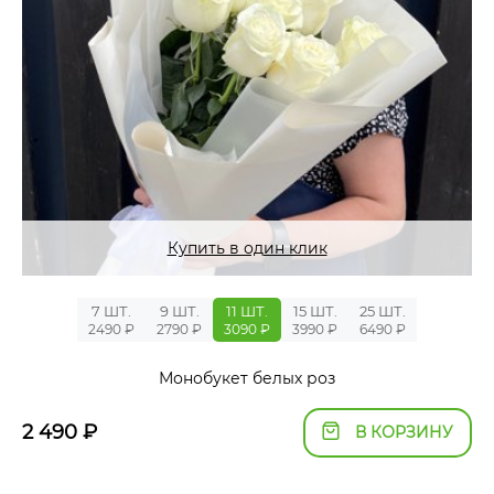
Купить в один клик
7 ШТ.
9 ШТ.
11 ШТ.
15 ШТ.
25 ШТ.
2490 ₽
2790 ₽
3090 ₽
3990 ₽
6490 ₽
Монобукет белых роз
2 490
₽
В КОРЗИНУ