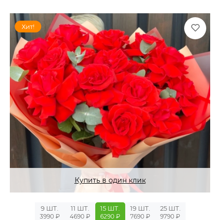
Хит!
Купить в один клик
9 ШТ.
11 ШТ.
15 ШТ.
19 ШТ.
25 ШТ.
3990 ₽
4690 ₽
6290 ₽
7690 ₽
9790 ₽