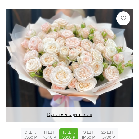
Купить в один клик
9 ШТ.
11 ШТ.
15 ШТ.
19 ШТ.
25 ШТ.
5960 ₽
7340 ₽
9890 ₽
11460 ₽
15790 ₽