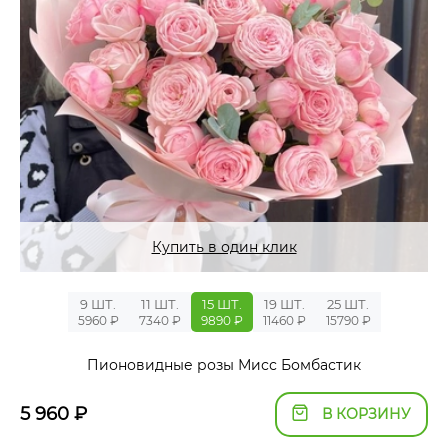
Купить в один клик
9 ШТ.
11 ШТ.
15 ШТ.
19 ШТ.
25 ШТ.
5960 ₽
7340 ₽
9890 ₽
11460 ₽
15790 ₽
Пионовидные розы Мисс Бомбастик
5 960
₽
В КОРЗИНУ