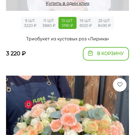
Купить в один клик
9 ШТ.
11 ШТ.
15 ШТ.
19 ШТ.
25 ШТ.
3220 ₽
3880 ₽
5190 ₽
6520 ₽
8490 ₽
Триобукет из кустовых роз «Лирика»
3 220
₽
В КОРЗИНУ