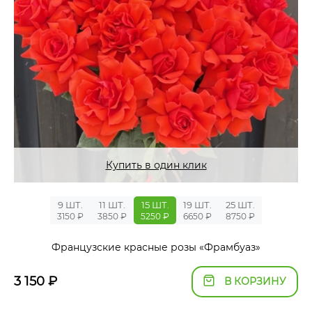
Купить в один клик
9 ШТ.
11 ШТ.
15 ШТ.
19 ШТ.
25 ШТ.
3150 ₽
3850 ₽
5250 ₽
6650 ₽
8750 ₽
Французские красные розы «Фрамбуаз»
3 150
₽
В КОРЗИНУ