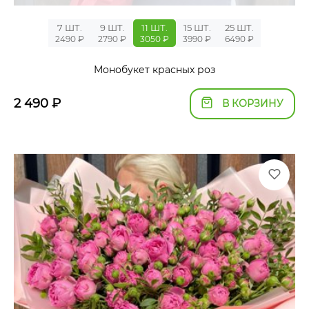
7 ШТ.
9 ШТ.
11 ШТ.
15 ШТ.
25 ШТ.
2490 ₽
2790 ₽
3050 ₽
3990 ₽
6490 ₽
Монобукет красных роз
2 490
₽
В КОРЗИНУ