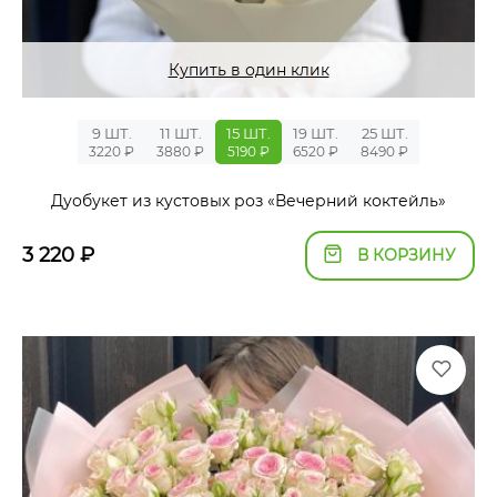
Купить в один клик
9 ШТ.
11 ШТ.
15 ШТ.
19 ШТ.
25 ШТ.
3220 ₽
3880 ₽
5190 ₽
6520 ₽
8490 ₽
Дуобукет из кустовых роз «Вечерний коктейль»
3 220
₽
В КОРЗИНУ