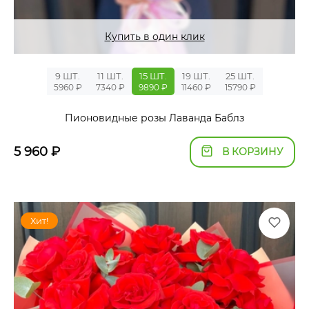
Купить в один клик
9 ШТ.
11 ШТ.
15 ШТ.
19 ШТ.
25 ШТ.
5960 ₽
7340 ₽
9890 ₽
11460 ₽
15790 ₽
Пионовидные розы Лаванда Баблз
5 960
₽
В КОРЗИНУ
Хит!