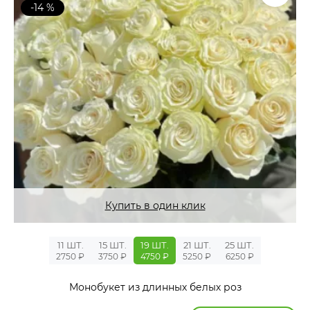
-14 %
Купить в один клик
11 ШТ.
15 ШТ.
19 ШТ.
21 ШТ.
25 ШТ.
2750 ₽
3750 ₽
4750 ₽
5250 ₽
6250 ₽
Монобукет из длинных белых роз