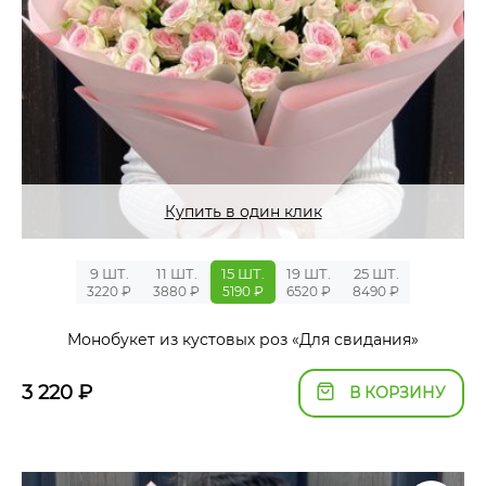
Купить в один клик
9 ШТ.
11 ШТ.
15 ШТ.
19 ШТ.
25 ШТ.
3220 ₽
3880 ₽
5190 ₽
6520 ₽
8490 ₽
Монобукет из кустовых роз «Для свидания»
3 220
₽
В КОРЗИНУ