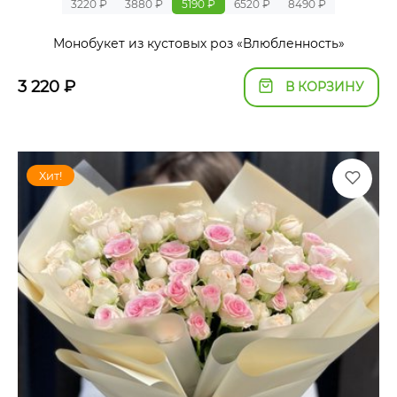
3220 ₽
3880 ₽
5190 ₽
6520 ₽
8490 ₽
Монобукет из кустовых роз «Влюбленность»
3 220
₽
В КОРЗИНУ
Хит!