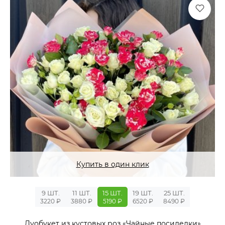
Купить в один клик
9 ШТ.
11 ШТ.
15 ШТ.
19 ШТ.
25 ШТ.
3220 ₽
3880 ₽
5190 ₽
6520 ₽
8490 ₽
Дуобукет из кустовых роз «Чайные посиделки»