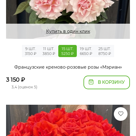
Купить в один клик
9 ШТ.
11 ШТ.
15 ШТ.
19 ШТ.
25 ШТ.
3150 ₽
3850 ₽
5250 ₽
6650 ₽
8750 ₽
Французские кремово-розовые розы «Мэриан»
3 150
₽
В КОРЗИНУ
3,4 (оценок 5)