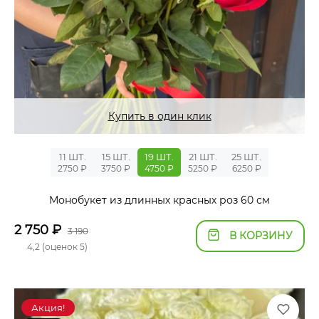
Купить в один клик
11 ШТ.
15 ШТ.
19 ШТ.
21 ШТ.
25 ШТ.
2750 ₽
3750 ₽
4750 ₽
5250 ₽
6250 ₽
Монобукет из длинных красных роз 60 см
2 750
₽
3 190
В КОРЗИНУ
4,2 (оценок 5)
Акция!