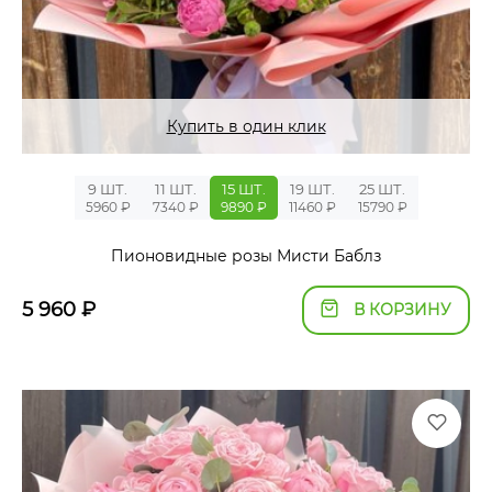
Купить в один клик
9 ШТ.
11 ШТ.
15 ШТ.
19 ШТ.
25 ШТ.
5960 ₽
7340 ₽
9890 ₽
11460 ₽
15790 ₽
Пионовидные розы Мисти Баблз
5 960
₽
В КОРЗИНУ