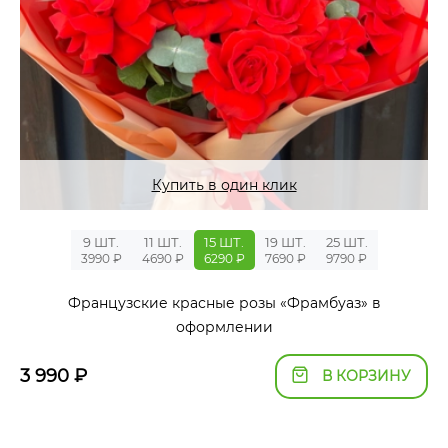
Купить в один клик
9 ШТ.
11 ШТ.
15 ШТ.
19 ШТ.
25 ШТ.
3990 ₽
4690 ₽
6290 ₽
7690 ₽
9790 ₽
Французские красные розы «Фрамбуаз» в
оформлении
3 990
₽
В КОРЗИНУ