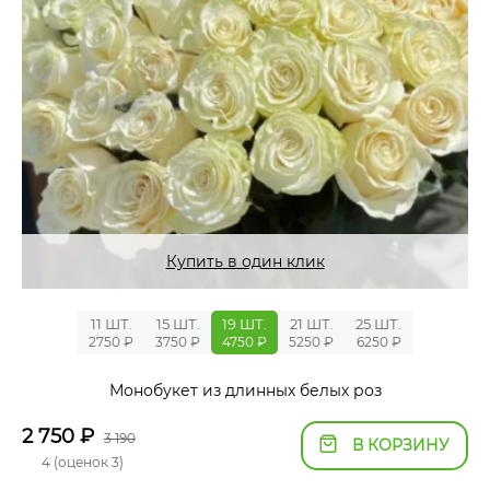
Купить в один клик
11 ШТ.
15 ШТ.
19 ШТ.
21 ШТ.
25 ШТ.
2750 ₽
3750 ₽
4750 ₽
5250 ₽
6250 ₽
Монобукет из длинных белых роз
2 750
₽
3 190
В КОРЗИНУ
4 (оценок 3)