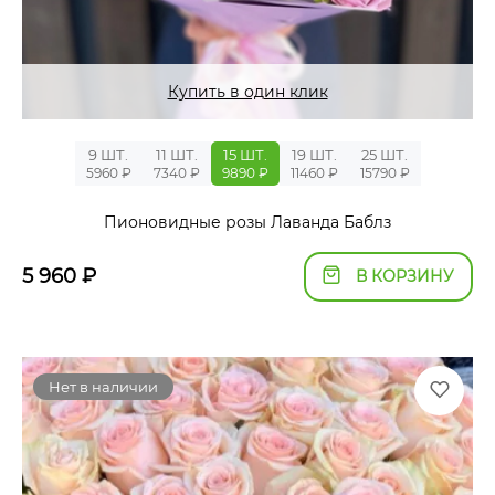
Купить в один клик
9 ШТ.
11 ШТ.
15 ШТ.
19 ШТ.
25 ШТ.
5960 ₽
7340 ₽
9890 ₽
11460 ₽
15790 ₽
Пионовидные розы Лаванда Баблз
5 960
₽
В КОРЗИНУ
Нет в наличии