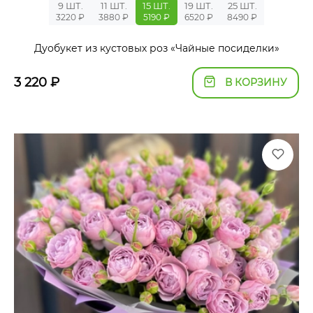
9 ШТ.
11 ШТ.
15 ШТ.
19 ШТ.
25 ШТ.
3220 ₽
3880 ₽
5190 ₽
6520 ₽
8490 ₽
Дуобукет из кустовых роз «Чайные посиделки»
3 220
₽
В КОРЗИНУ