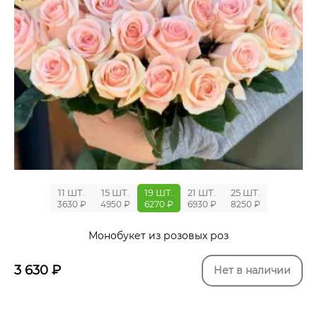
11 ШТ.
15 ШТ.
19 ШТ.
21 ШТ.
25 ШТ.
3630 ₽
4950 ₽
6270 ₽
6930 ₽
8250 ₽
Монобукет из розовых роз
3 630
₽
Нет в наличии