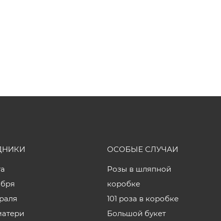
ДНИКИ
ОСОБЫЕ СЛУЧАИ
та
Розы в шляпной
ября
коробке
враля
101 роза в коробке
матери
Большой букет