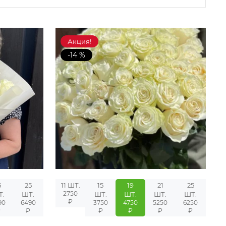
Акция!
-14 %
5
25
11 ШТ.
15
19
21
25
2750
Т.
ШТ.
ШТ.
ШТ.
ШТ.
ШТ.
₽
90
6490
3750
4750
5250
6250
₽
₽
₽
₽
₽
₽