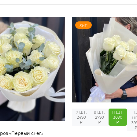
Хит!
7 ШТ.
9 ШТ.
11 ШТ.
1
2490
2790
3090
Ш
₽
₽
₽
39
 роз «Первый снег»