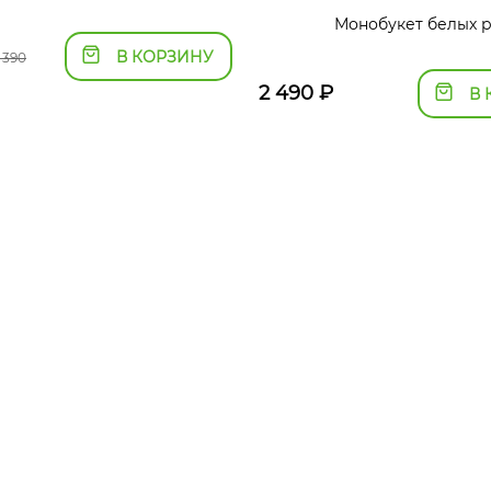
Монобукет белых 
В КОРЗИНУ
 390
2 490
₽
В 