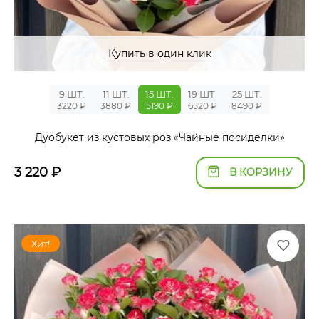
Купить в один клик
9 ШТ.
11 ШТ.
15 ШТ.
19 ШТ.
25 ШТ.
3220 ₽
3880 ₽
5190 ₽
6520 ₽
8490 ₽
Дуобукет из кустовых роз «Чайные посиделки»
3 220
₽
В КОРЗИНУ
Хит!