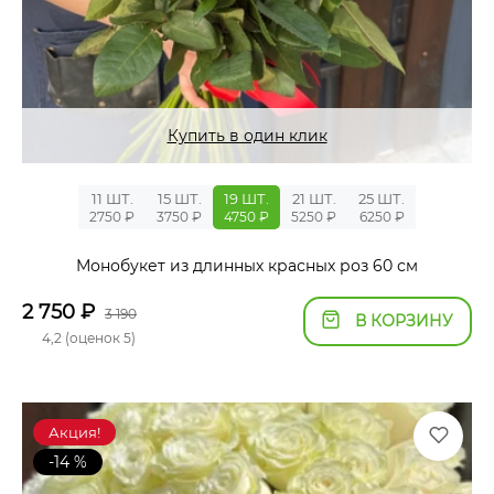
Купить в один клик
11 ШТ.
15 ШТ.
19 ШТ.
21 ШТ.
25 ШТ.
2750 ₽
3750 ₽
4750 ₽
5250 ₽
6250 ₽
Монобукет из длинных красных роз 60 см
2 750
₽
3 190
В КОРЗИНУ
4,2 (оценок 5)
Акция!
-14 %