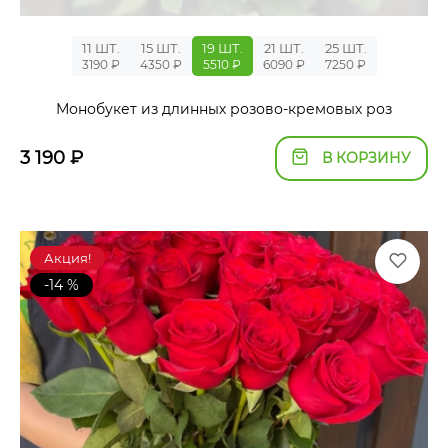
11 ШТ.
15 ШТ.
19 ШТ.
21 ШТ.
25 ШТ.
3190 ₽
4350 ₽
5510 ₽
6090 ₽
7250 ₽
Монобукет из длинных розово-кремовых роз
3 190
₽
В КОРЗИНУ
Акция!
-14 %