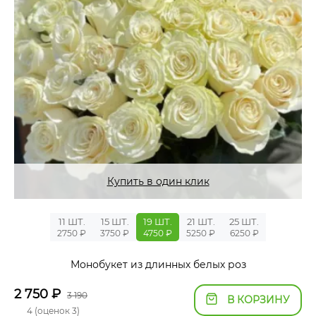
Купить в один клик
11 ШТ.
15 ШТ.
19 ШТ.
21 ШТ.
25 ШТ.
2750 ₽
3750 ₽
4750 ₽
5250 ₽
6250 ₽
Монобукет из длинных белых роз
2 750
₽
3 190
В КОРЗИНУ
4 (оценок 3)