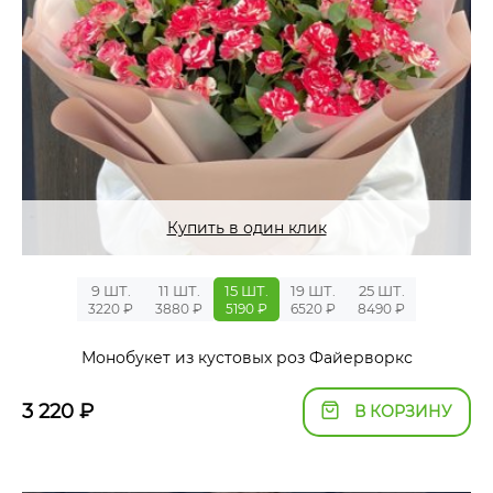
Купить в один клик
9 ШТ.
11 ШТ.
15 ШТ.
19 ШТ.
25 ШТ.
3220 ₽
3880 ₽
5190 ₽
6520 ₽
8490 ₽
Монобукет из кустовых роз Файерворкс
3 220
₽
В КОРЗИНУ