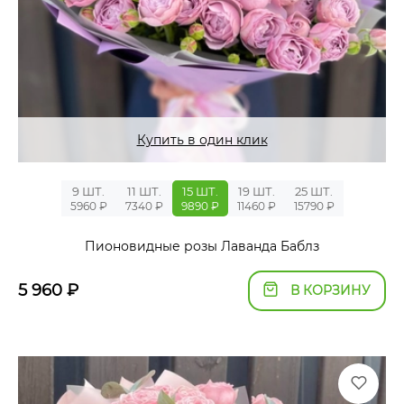
Купить в один клик
9 ШТ.
11 ШТ.
15 ШТ.
19 ШТ.
25 ШТ.
5960 ₽
7340 ₽
9890 ₽
11460 ₽
15790 ₽
Пионовидные розы Лаванда Баблз
5 960
₽
В КОРЗИНУ