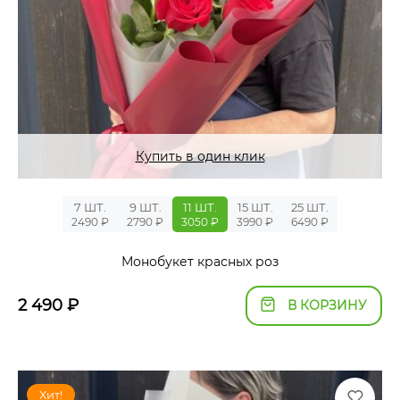
Купить в один клик
7 ШТ.
9 ШТ.
11 ШТ.
15 ШТ.
25 ШТ.
2490 ₽
2790 ₽
3050 ₽
3990 ₽
6490 ₽
Монобукет красных роз
2 490
₽
В КОРЗИНУ
Хит!