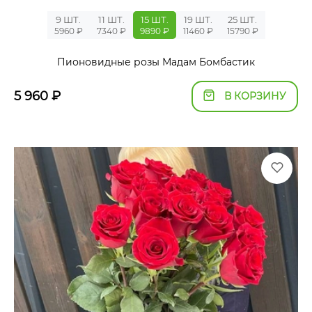
9 ШТ.
11 ШТ.
15 ШТ.
19 ШТ.
25 ШТ.
5960 ₽
7340 ₽
9890 ₽
11460 ₽
15790 ₽
Пионовидные розы Мадам Бомбастик
5 960
₽
В КОРЗИНУ