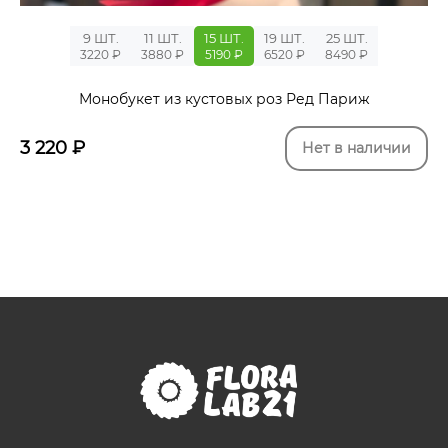
9 ШТ.
11 ШТ.
15 ШТ.
19 ШТ.
25 ШТ.
3220 ₽
3880 ₽
5190 ₽
6520 ₽
8490 ₽
Монобукет из кустовых роз Ред Париж
3 220
₽
Нет в наличии