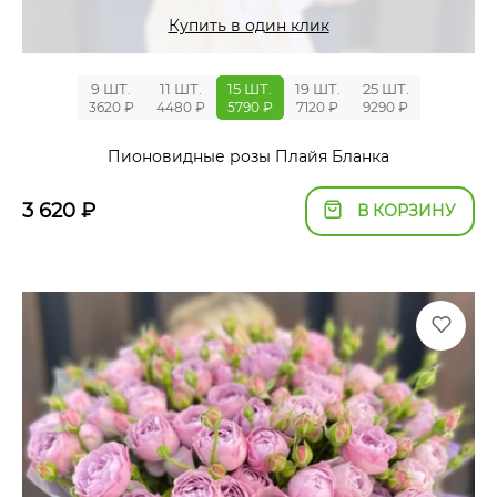
Купить в один клик
9 ШТ.
11 ШТ.
15 ШТ.
19 ШТ.
25 ШТ.
3620 ₽
4480 ₽
5790 ₽
7120 ₽
9290 ₽
Пионовидные розы Плайя Бланка
3 620
₽
В КОРЗИНУ