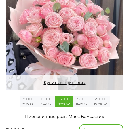
Купить в один клик
9 ШТ.
11 ШТ.
15 ШТ.
19 ШТ.
25 ШТ.
5960 ₽
7340 ₽
9890 ₽
11460 ₽
15790 ₽
Пионовидные розы Мисс Бомбастик