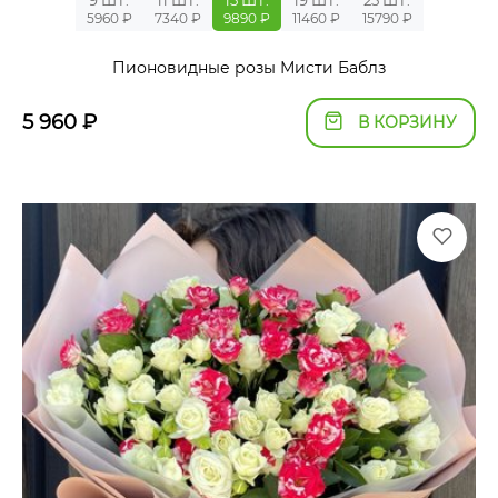
5960 ₽
7340 ₽
9890 ₽
11460 ₽
15790 ₽
Пионовидные розы Мисти Баблз
5 960
₽
В КОРЗИНУ