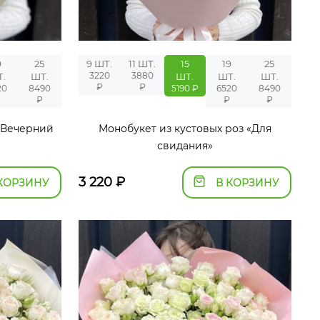
9
25
9 ШТ.
11 ШТ.
15
19
25
3220
3880
.
ШТ.
ШТ.
ШТ.
ШТ.
₽
₽
20
8490
5190 ₽
6520
8490
₽
₽
₽
 «Вечерний
Монобукет из кустовых роз «Для
свидания»
3 220
₽
КОРЗИНУ
В КОРЗИНУ