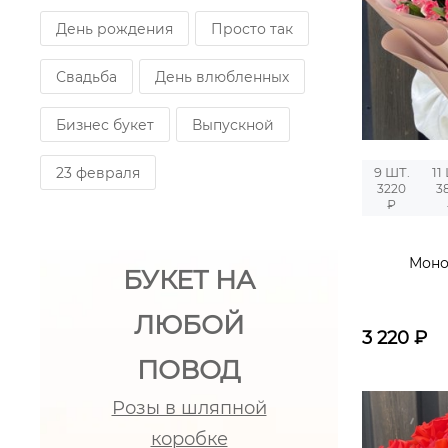
День рождения
Просто так
Свадьба
День влюбленных
Бизнес букет
Выпускной
23 февраля
9 ШТ.
11
3220
3
₽
Моно
БУКЕТ НА
ЛЮБОЙ
3 220
₽
ПОВОД
Розы в шляпной
коробке