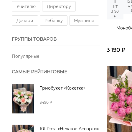
11
15
Учителю
Директору
4
ШТ.
3190
₽
Дочери
Ребенку
Мужчине
Монобу
ГРУППЫ ТОВАРОВ
3 190
₽
Популярные
САМЫЕ РЕЙТИНГОВЫЕ
Триобукет «Кокетка»
3490 ₽
101 Роза «Нежное Ассорти»