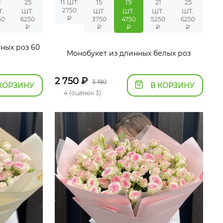
1
25
11 ШТ.
15
19
21
25
2750
Т.
ШТ.
ШТ.
ШТ.
ШТ.
ШТ.
₽
50
6250
3750
4750
5250
6250
₽
₽
₽
₽
₽
₽
ных роз 60
Монобукет из длинных белых роз
2 750
₽
3 190
КОРЗИНУ
В КОРЗИНУ
4 (оценок 3)