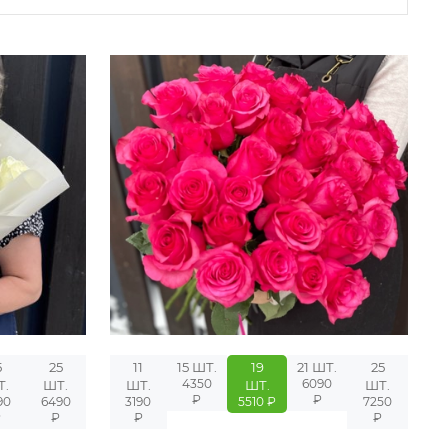
5
25
11
15 ШТ.
19
21 ШТ.
25
4350
6090
Т.
ШТ.
ШТ.
ШТ.
ШТ.
₽
₽
90
6490
3190
5510 ₽
7250
₽
₽
₽
₽