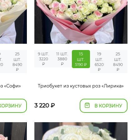
9
25
9 ШТ.
11 ШТ.
15
19
25
3220
3880
.
ШТ.
ШТ.
ШТ.
ШТ.
₽
₽
20
8490
5190 ₽
6520
8490
₽
₽
₽
оз «Софи»
Триобукет из кустовых роз «Лирика»
3 220
₽
КОРЗИНУ
В КОРЗИНУ