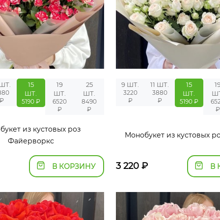
 ШТ.
15
19
25
9 ШТ.
11 ШТ.
15
1
880
3220
3880
ШТ.
ШТ.
ШТ.
ШТ.
ШТ
₽
₽
₽
5190 ₽
6520
8490
5190 ₽
65
₽
₽
₽
букет из кустовых роз
Монобукет из кустовых р
Файерворкс
3 220
₽
В КОРЗИНУ
В 