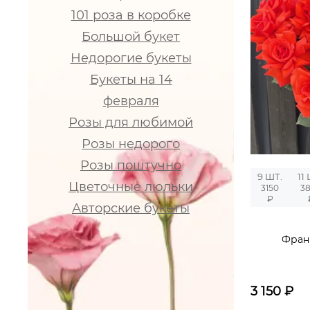
101 роза в коробке
Большой букет
Недорогие букеты
Букеты на 14
февраля
Розы для любимой
Розы недорого
Розы поштучно
9 ШТ.
11
Цветочные люльки
3150
3
₽
Авторские букеты
Фран
3 150
₽