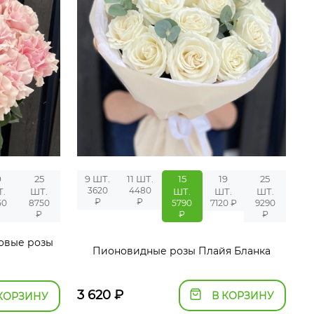
9
25
9 ШТ.
11 ШТ.
15
19
25
3620
4480
.
ШТ.
ШТ.
ШТ.
ШТ.
₽
₽
50
8750
5790
7120 ₽
9290
₽
₽
₽
овые розы
Пионовидные розы Плайя Бланка
3 620
₽
В КОРЗИНУ
КОРЗИНУ