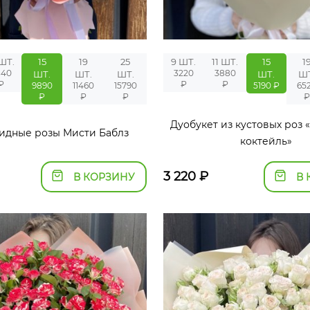
 ШТ.
15
19
25
9 ШТ.
11 ШТ.
15
1
340
3220
3880
ШТ.
ШТ.
ШТ.
ШТ.
ШТ
₽
₽
₽
9890
11460
15790
5190 ₽
65
₽
₽
₽
₽
Дуобукет из кустовых роз
идные розы Мисти Баблз
коктейль»
3 220
₽
В КОРЗИНУ
В 