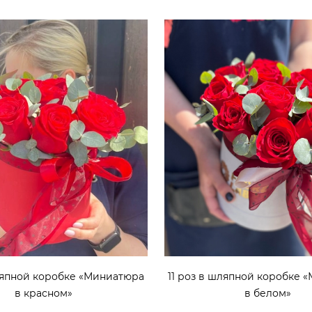
шляпной коробке «Миниатюра
11 роз в шляпной коробке 
в красном»
в белом»