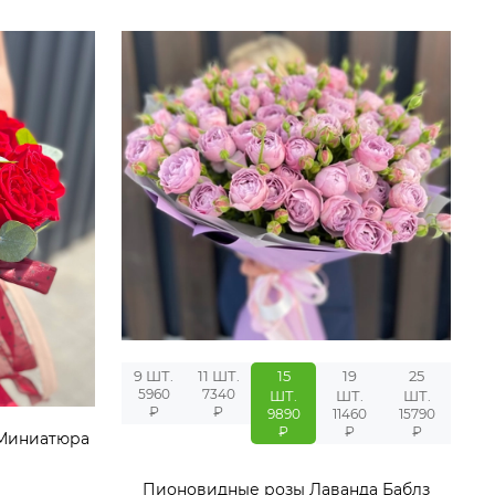
9 ШТ.
11 ШТ.
15
19
25
5960
7340
ШТ.
ШТ.
ШТ.
₽
₽
9890
11460
15790
₽
₽
₽
«Миниатюра
Пионовидные розы Лаванда Баблз