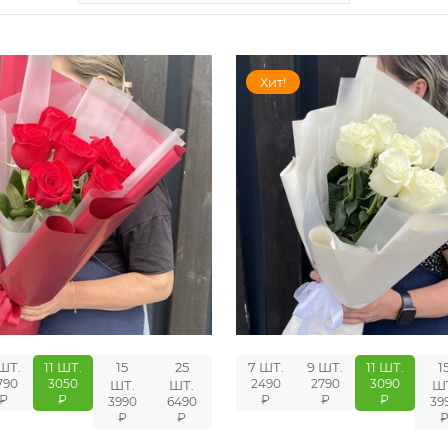
Хит!
ШТ.
11 ШТ.
15
25
7 ШТ.
9 ШТ.
11 ШТ.
1
790
3050
2490
2790
3090
ШТ.
ШТ.
Ш
₽
₽
₽
₽
₽
3990
6490
39
₽
₽