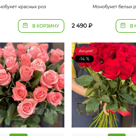
нобукет красных роз
Монобукет белых 
2 490
₽
В КОРЗИНУ
В 
Акция!
-14 %