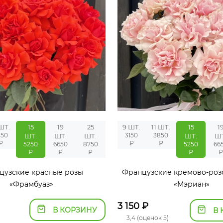
 ШТ.
15
19
25
9 ШТ.
11 ШТ.
15
1
850
3150
3850
ШТ.
ШТ.
ШТ.
ШТ.
ШТ
₽
₽
₽
5250
6650
8750
5250
66
₽
₽
₽
₽
₽
цузские красные розы
Французские кремово-роз
«Фрамбуаз»
«Мэриан»
3 150
₽
В КОРЗИНУ
В 
3,4 (оценок 5)