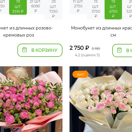
 ШТ.
19
21 ШТ.
25
11 ШТ.
15
19
2
350
6090
2750
ШТ.
ШТ.
ШТ.
ШТ.
Ш
₽
₽
₽
5510 ₽
7250
3750
4750
52
₽
₽
₽
кет из длинных розово-
Монобукет из длинных крас
кремовых роз
см
2 750
₽
3 190
В КОРЗИНУ
В 
4,2 (оценок 5)
Хит!