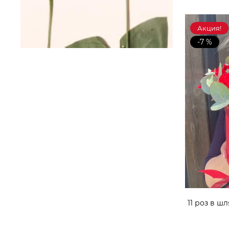
Акция!
-7 %
11 роз в 