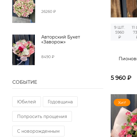
26260 ₽
9 ШТ.
11
5960
7
Авторский Букет
₽
«Заворож»
8490 ₽
Пионов
5 960
₽
СОБЫТИЕ
Юбилей
Годовщина
Хит!
Попросить прощения
С новорожденным