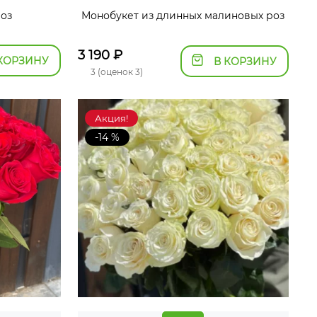
роз
Монобукет из длинных малиновых роз
3 190
₽
КОРЗИНУ
В КОРЗИНУ
3 (оценок 3)
Акция!
-14 %