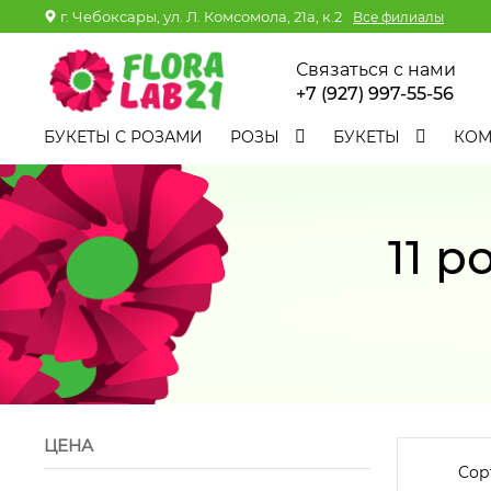
г. Чебоксары, ул. Л. Комсомола, 21а, к.2
Все филиалы
Связаться с нами
+7 (927) 997-55-56
БУКЕТЫ С РОЗАМИ
РОЗЫ
БУКЕТЫ
КО
11 р
ЦЕНА
Сор