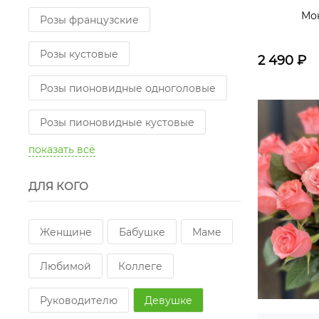
Мо
Розы французские
Розы кустовые
2 490
₽
Розы пионовидные одноголовые
Розы пионовидные кустовые
показать всё
Розы одноголовые длинные
ДЛЯ КОГО
Женщине
Бабушке
Маме
Любимой
Коллеге
Руководителю
Девушке