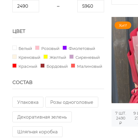
Хит!
ЦВЕТ
Белый
Розовый
Фиолетовый
Кремовый
Желтый
Сиреневый
Красный
Бордовый
Малиновый
СОСТАВ
Упаковка
Розы одноголовые
7 ШТ.
9 
Декоративная зелень
2490
2
₽
Шляпная коробка