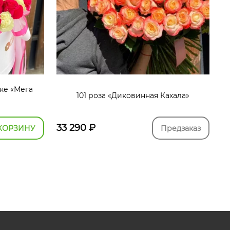
бке «Мега
101 роза «Диковинная Кахала»
33 290
₽
КОРЗИНУ
Предзаказ