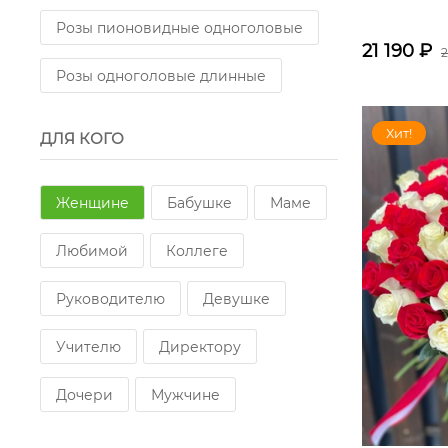
Розы пионовидные одноголовые
21 190
₽
2
Розы одноголовые длинные
Хит!
ДЛЯ КОГО
Женщине
Бабушке
Маме
Любимой
Коллеге
Руководителю
Девушке
Учителю
Директору
Дочери
Мужчине