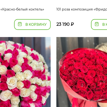
а «Красно-белый коктель»
101 роза композиция «Фрид
23 190
₽
В КОРЗИНУ
В 