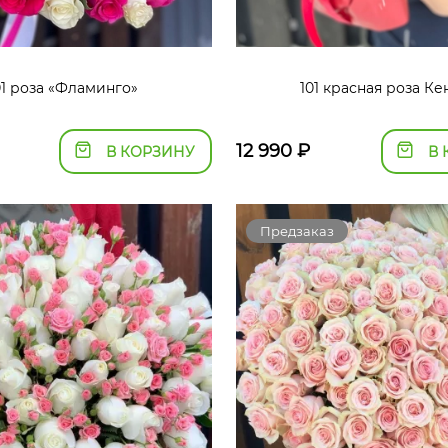
01 роза «Фламинго»
101 красная роза Ке
12 990
₽
В КОРЗИНУ
В 
Предзаказ