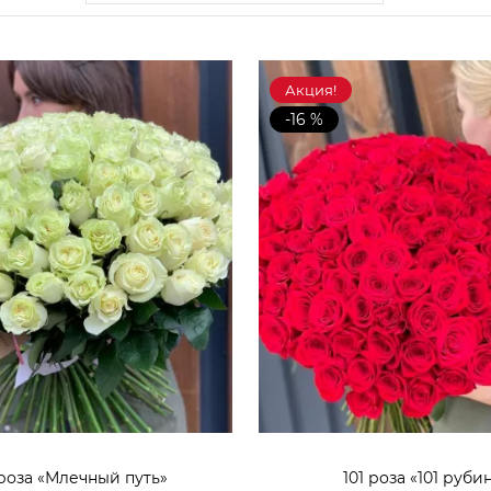
Акция!
-16 %
 роза «Млечный путь»
101 роза «101 руби