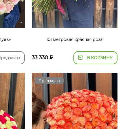
луев»
101 метровая красная роза
33 330
₽
редзаказ
В КОРЗИНУ
Предзаказ