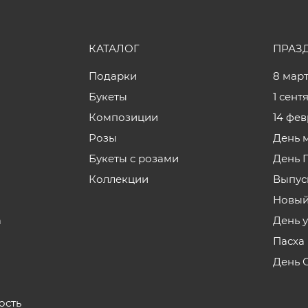
КАТАЛОГ
ПРАЗ
Подарки
8 мар
Букеты
1 сент
Композиции
14 фе
Розы
День 
Букеты с розами
День 
Коллекции
Выпус
Новый
а
День 
Пасха
День 
ость