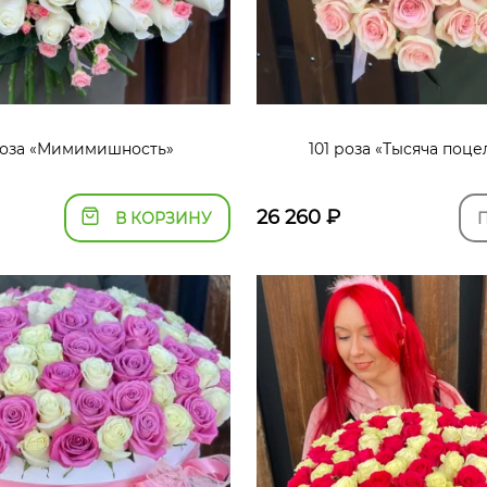
роза «Мимимишность»
101 роза «Тысяча поце
26 260
₽
В КОРЗИНУ
П