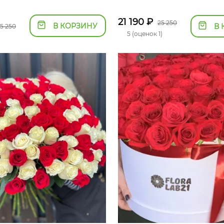
21 190
₽
25 250
В КОРЗИНУ
В 
5 250
5 (оценок 1)