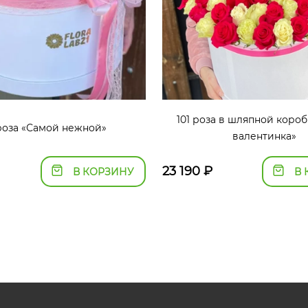
101 роза в шляпной коро
 роза «Самой нежной»
валентинка»
23 190
₽
В КОРЗИНУ
В 