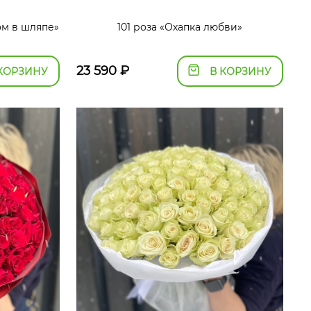
ом в шляпе»
101 роза «Охапка любви»
23 590
₽
КОРЗИНУ
В КОРЗИНУ