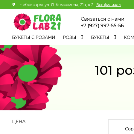
г. Чебоксары, ул. Л. Комсомола, 21а, к.2
Все филиалы
Связаться с нами
+7 (927) 997-55-56
БУКЕТЫ С РОЗАМИ
РОЗЫ
БУКЕТЫ
КО
101 р
ЦЕНА
Сор