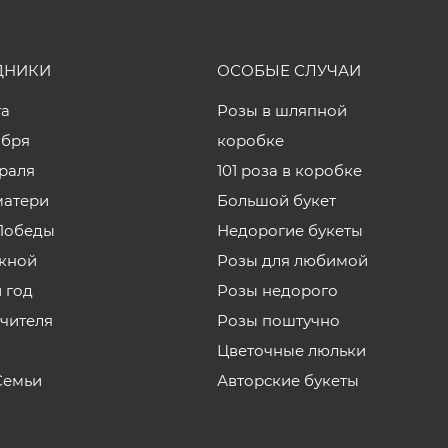
ДНИКИ
ОСОБЫЕ СЛУЧАИ
та
Розы в шляпной
ября
коробке
враля
101 роза в коробке
матери
Большой букет
Победы
Недорогие букеты
кной
Розы для любимой
 год
Розы недорого
учителя
Розы поштучно
Цветочные люльки
Семьи
Авторские букеты