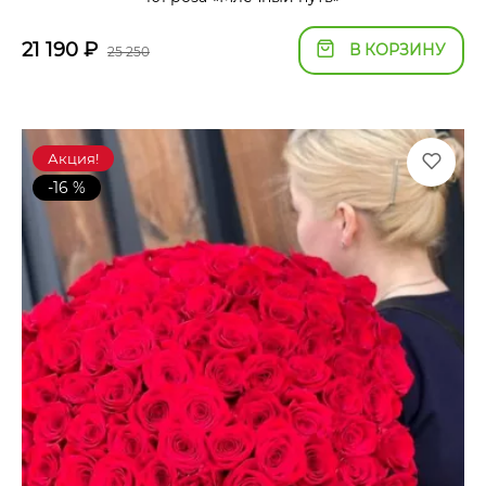
21 190
₽
В КОРЗИНУ
25 250
Акция!
-16 %