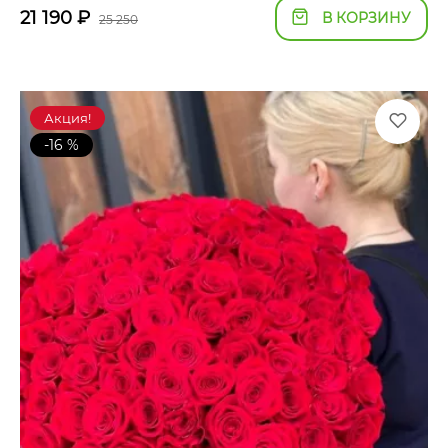
21 190
₽
В КОРЗИНУ
25 250
Акция!
-16 %