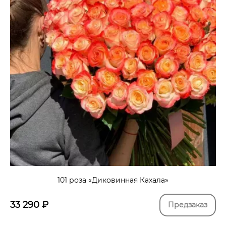
101 роза «Диковинная Кахала»
33 290
₽
Предзаказ