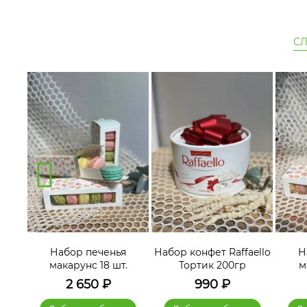
С
я
Набор печенья
Набор конфет Raffaello
Н
.
макарунс 18 шт.
Тортик 200гр
м
2 650
₽
990
₽