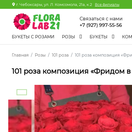
г. Чебоксары, ул. Л. Комсомола, 21а, к.2
Все филиалы
Связаться с нами
+7 (927) 997-55-56
БУКЕТЫ С РОЗАМИ
РОЗЫ
БУКЕТЫ
КО
Главная
Розы
101 роза
101 роза композиция «Фр
101 роза композиция «Фридом в