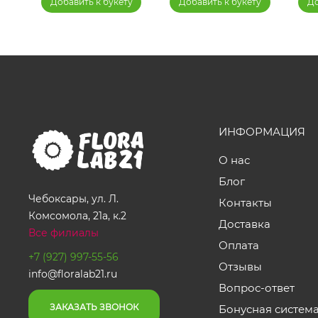
у
Добавить к букету
Добавить к букету
До
ИНФОРМАЦИЯ
О нас
Блог
Чебоксары, ул. Л.
Контакты
Комсомола, 21а, к.2
Доставка
Все филиалы
Оплата
+7 (927) 997-55-56
Отзывы
info@floralab21.ru
Вопрос-ответ
ЗАКАЗАТЬ ЗВОНОК
Бонусная систем