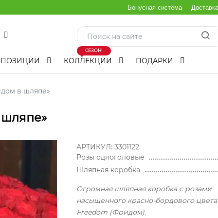
Бонусная система
Доставк
СЕЗОН!
МПОЗИЦИИ
КОЛЛЕКЦИИ
ПОДАРКИ
идом в шляпе»
 шляпе»
АРТИКУЛ:
3301122
Розы одноголовые
Шляпная коробка
Огромная шляпная коробка с розами
насыщенного красно-бордового цвета
Freedom (Фридом).