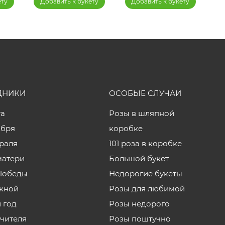
ету
Добавить к букету
Добавить к букету
ДНИКИ
ОСОБЫЕ СЛУЧАИ
та
Розы в шляпной
ября
коробке
враля
101 роза в коробке
матери
Большой букет
Победы
Недорогие букеты
кной
Розы для любимой
 год
Розы недорого
учителя
Розы поштучно