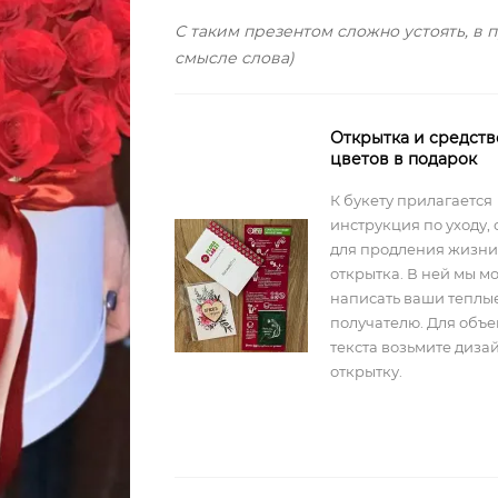
С таким презентом сложно устоять, в 
смысле слова)
Открытка и средств
цветов в подарок
К букету прилагается
инструкция по уходу, 
для продления жизни
открытка. В ней мы м
написать ваши теплы
получателю. Для объ
текста возьмите диз
открытку.