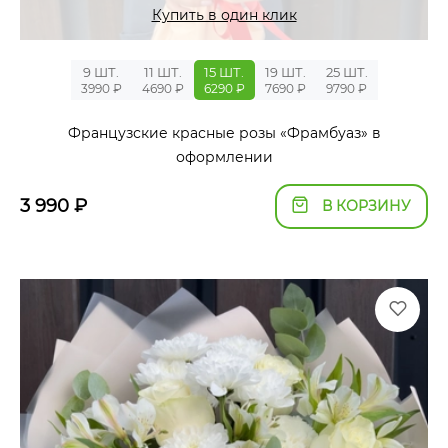
Купить в один клик
9 ШТ.
11 ШТ.
15 ШТ.
19 ШТ.
25 ШТ.
3990 ₽
4690 ₽
6290 ₽
7690 ₽
9790 ₽
Французские красные розы «Фрамбуаз» в
оформлении
3 990
₽
В КОРЗИНУ