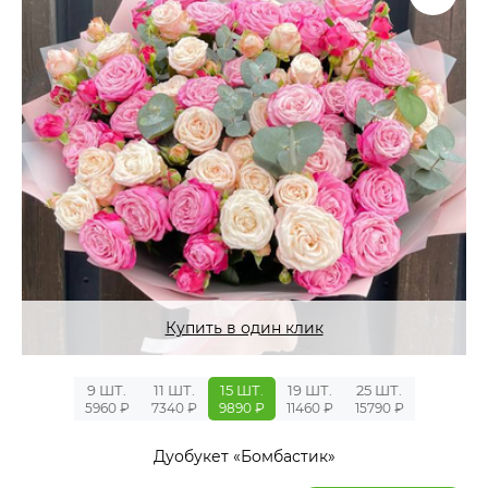
Купить в один клик
9 ШТ.
11 ШТ.
15 ШТ.
19 ШТ.
25 ШТ.
5960 ₽
7340 ₽
9890 ₽
11460 ₽
15790 ₽
Дуобукет «Бомбастик»