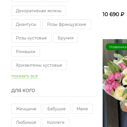
Декоративная зелень
10 690
₽
Диантусы
Розы французские
Розы кустовые
Бруния
Новинка
Ромашки
Хризантемы кустовые
показать всё
Альстромерии
Сухоцветы
ДЛЯ КОГО
Эустомы
Розы пионовидные одноголовые
Женщине
Бабушке
Маме
Подсолнухи
Любимой
Коллеге