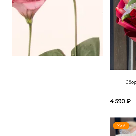
Сбор
4 590
₽
Хит!