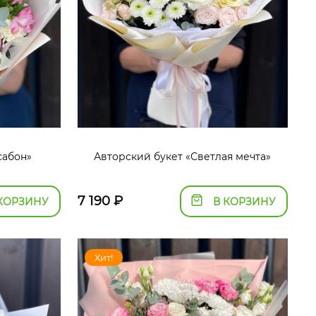
сабон»
Авторский букет «Светлая мечта»
7 190
₽
КОРЗИНУ
В КОРЗИНУ
Хит!