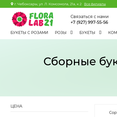
г. Чебоксары, ул. Л. Комсомола, 21а, к.2
Все филиалы
Связаться с нами
+7 (927) 997-55-56
БУКЕТЫ С РОЗАМИ
РОЗЫ
БУКЕТЫ
КО
Сборные бук
ЦЕНА
Сор