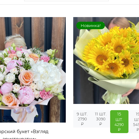
Новинка!
9 ШТ.
11 ШТ.
15
1
2790
3090
ШТ.
Ш
₽
₽
4290
54
₽
орский букет «Взгляд