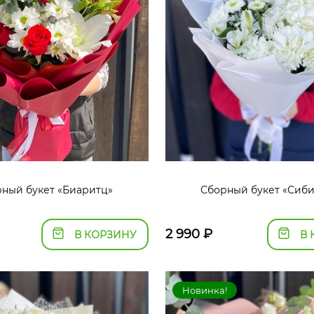
ный букет «Биаритц»
Сборный букет «Сиб
2 990
₽
В КОРЗИНУ
В 
Новинка!