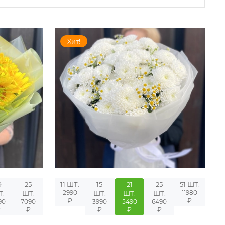
Хит!
9
25
11 ШТ.
15
21
25
51 ШТ.
2990
11980
Т.
ШТ.
ШТ.
ШТ.
ШТ.
₽
₽
90
7090
3990
5490
6490
₽
₽
₽
₽
₽