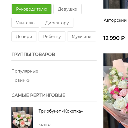
Розы пионовидные кустовые
Руководителю
Девушке
Озотамнус
Гипсофилы
Авторский 
Учителю
Директору
Лагурус
Маттиола
Хлопок
Дочери
Ребенку
Мужчине
12 990
₽
Статица
Лилии
Георгины
ГРУППЫ ТОВАРОВ
Ирисы
Популярные
Хризантемы одноголовые
Новинки
САМЫЕ РЕЙТИНГОВЫЕ
Триобукет «Кокетка»
3490 ₽