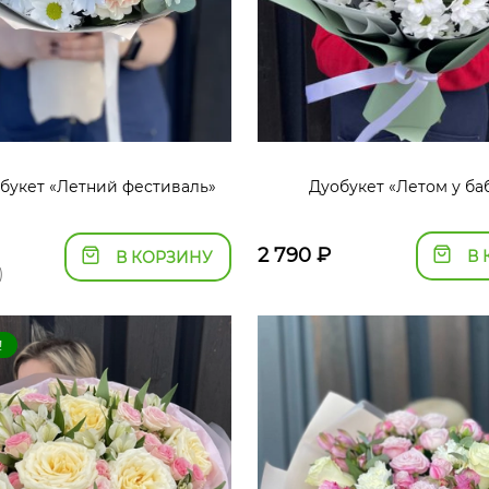
букет «Летний фестиваль»
Дуобукет «Летом у ба
2 790
₽
В 
В КОРЗИНУ
)
!