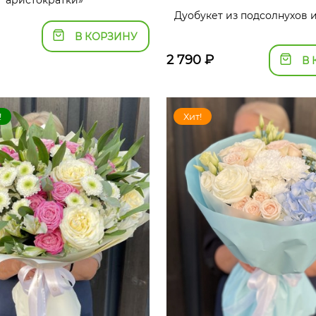
аристократки»
Дуобукет из подсолнухов 
В КОРЗИНУ
2 790
₽
В 
!
Хит!