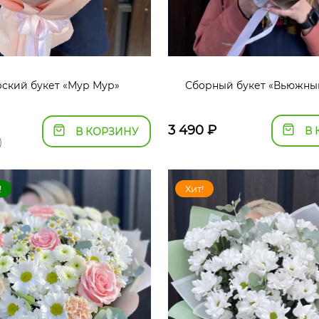
ский букет «Мур Мур»
Сборный букет «Вьюжны
3 490
₽
В 
В КОРЗИНУ
)
!
Хит!