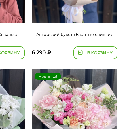
й вальс»
Авторский букет «Взбитые сливки»
6 290
₽
КОРЗИНУ
В КОРЗИНУ
Новинка!