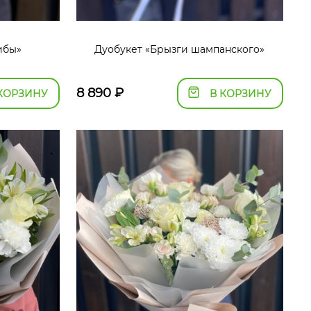
ибы»
Дуобукет «Брызги шампанского»
8 890
₽
КОРЗИНУ
В КОРЗИНУ