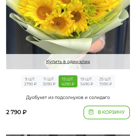
Купить в один клик
9 ШТ.
11 ШТ.
15 ШТ.
19 ШТ.
25 ШТ.
2790 ₽
3090 ₽
4290 ₽
5490 ₽
7090 ₽
Дуобукет из подсолнухов и солидаго
2 790
₽
В КОРЗИНУ