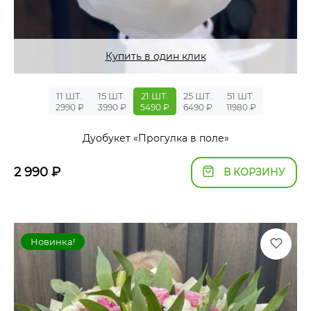
Купить в один клик
11 ШТ.
15 ШТ.
21 ШТ.
25 ШТ.
51 ШТ.
2990 ₽
3990 ₽
5490 ₽
6490 ₽
11980 ₽
Дуобукет «Прогулка в поле»
2 990
₽
В КОРЗИНУ
Новинка!