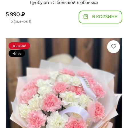
Дуобукет «С большой любовью»
5 990
₽
В КОРЗИНУ
5 (оценок 1)
Акция!
-8 %