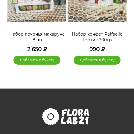
нс
Набор печенья макарунс
Набор конфет Raffaello
Н
18 шт.
Тортик 200гр
2 650
₽
990
₽
Добавить к букету
Добавить к букету